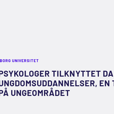
LBORG UNIVERSITET
PSYKOLOGER TILKNYTTET D
UNGDOMSUDDANNELSER, EN T
PÅ UNGEOMRÅDET