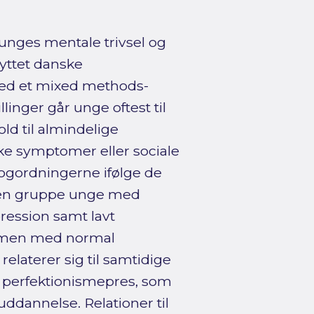
unges mentale trivsel og
nyttet danske
Med et mixed methods-
inger går unge oftest til
ld til almindelige
e symptomer eller sociale
ogordningerne ifølge de
å en gruppe unge med
ression samt lavt
mmen med normal
laterer sig til samtidige
g perfektionismepres, som
ddannelse. Relationer til