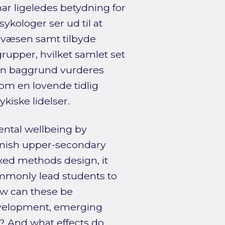
ar ligeledes betydning for
ykologer ser ud til at
svæsen samt tilbyde
rupper, hvilket samlet set
 den baggrund vurderes
m en lovende tidlig
kiske lidelser.
ental wellbeing by
Danish upper-secondary
ixed methods design, it
mmonly lead students to
ow can these be
development, emerging
? And what effects do