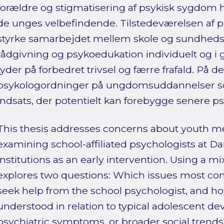
forældre og stigmatisering af psykisk sygdom h
de unges velbefindende. Tilstedeværelsen af ps
styrke samarbejdet mellem skole og sundhed
rådgivning og psykoedukation individuelt og i g
tyder på forbedret trivsel og færre frafald. På
psykologordninger på ungdomsuddannelser so
indsats, der potentielt kan forebygge senere psy
This thesis addresses concerns about youth m
examining school-affiliated psychologists at 
institutions as an early intervention. Using a m
explores two questions: Which issues most co
seek help from the school psychologist, and h
understood in relation to typical adolescent 
psychiatric symptoms, or broader social trends