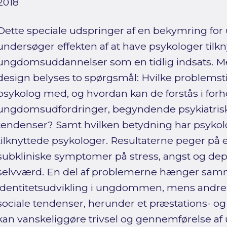
2018
Dette speciale udspringer af en bekymring for 
undersøger effekten af at have psykologer tilk
ungdomsuddannelser som en tidlig indsats. 
design belyses to spørgsmål: Hvilke problemstill
psykolog med, og hvordan kan de forstås i forho
ungdomsudfordringer, begyndende psykiatrisk
tendenser? Samt hvilken betydning har psykol
tilknyttede psykologer. Resultaterne peger p
subkliniske symptomer på stress, angst og dep
selvværd. En del af problemerne hænger sa
identitetsudvikling i ungdommen, mens andre re
sociale tendenser, herunder et præstations- o
kan vanskeliggøre trivsel og gennemførelse af u