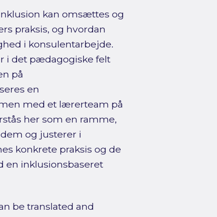
inklusion kan omsættes og
ers praksis, og hvordan
ighed i konsulentarbejde.
 i det pædagogiske felt
sen på
seres en
ammen med et lærerteam på
forstås her som en ramme,
 dem og justerer i
nes konkrete praksis og de
d en inklusionsbaseret
can be translated and