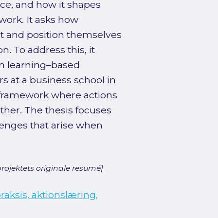
ice, and how it shapes
work. It asks how
ct and position themselves
n. To address this, it
on learning–based
rs at a business school in
a framework where actions
ether. The thesis focuses
lenges that arise when
rojektets originale resumé]
aksis, aktionslæring,