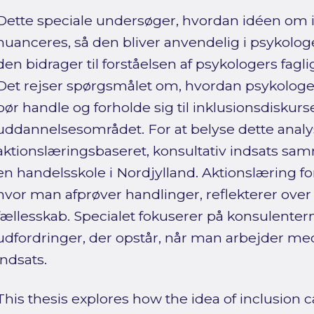
Dette speciale undersøger, hvordan idéen om 
nuanceres, så den bliver anvendelig i psykolog
den bidrager til forståelsen af psykologers fagl
Det rejser spørgsmålet om, hvordan psykologer
bør handle og forholde sig til inklusionsdiskur
uddannelsesområdet. For at belyse dette analy
aktionslæringsbaseret, konsultativ indsats s
en handelsskole i Nordjylland. Aktionslæring 
hvor man afprøver handlinger, reflekterer over
fællesskab. Specialet fokuserer på konsulenter
udfordringer, der opstår, når man arbejder me
indsats.
This thesis explores how the idea of inclusion 