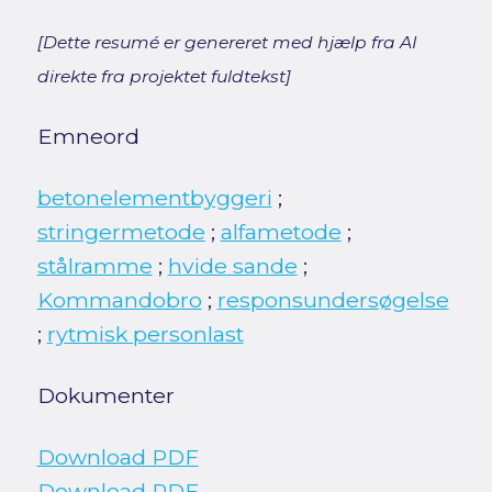
[Dette resumé er genereret med hjælp fra AI
direkte fra projektet fuldtekst]
Emneord
betonelementbyggeri
;
stringermetode
;
alfametode
;
stålramme
;
hvide sande
;
Kommandobro
;
responsundersøgelse
;
rytmisk personlast
Dokumenter
Download PDF
Download PDF