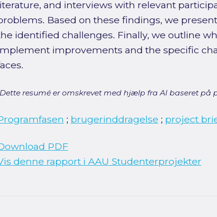
literature, and interviews with relevant particip
problems. Based on these findings, we present 
the identified challenges. Finally, we outline 
implement improvements and the specific cha
faces.
[Dette resumé er omskrevet med hjælp fra AI baseret på p
Programfasen
;
brugerinddragelse
;
project bri
Download PDF
Vis denne rapport i AAU Studenterprojekter