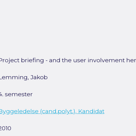
Project briefing - and the user involvement he
Lemming, Jakob
4. semester
Byggeledelse (cand.polyt.), Kandidat
2010