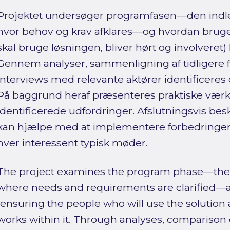
Projektet undersøger programfasen—den indl
hvor behov og krav afklares—og hvordan bruger
skal bruge løsningen, bliver hørt og involveret
Gennem analyser, sammenligning af tidligere fo
interviews med relevante aktører identificeres 
På baggrund heraf præsenteres praktiske værktø
identificerede udfordringer. Afslutningsvis besk
kan hjælpe med at implementere forbedringer,
hver interessent typisk møder.
The project examines the program phase—the 
where needs and requirements are clarified—
(ensuring the people who will use the solution
works within it. Through analyses, comparison 