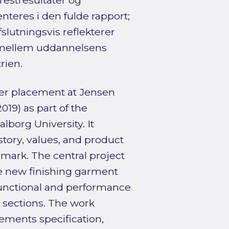
estresultater og
teres i den fulde rapport;
slutningsvis reflekterer
t mellem uddannelsens
rien.
ter placement at Jensen
19) as part of the
borg University. It
tory, values, and product
nmark. The central project
he new finishing garment
unctional and performance
d sections. The work
ements specification,