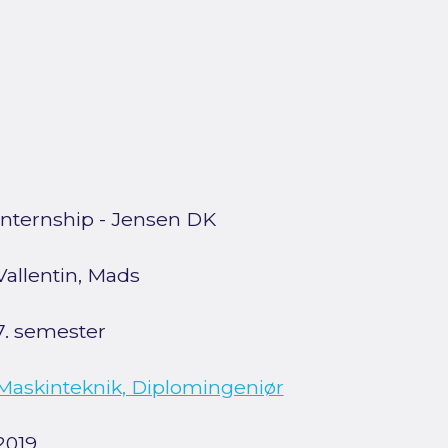
Internship - Jensen DK
Vallentin, Mads
7. semester
Maskinteknik, Diplomingeniør
2019