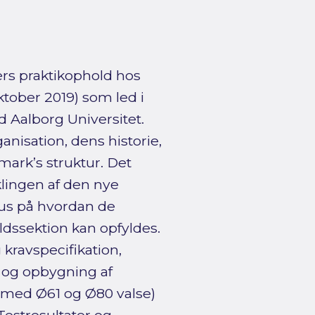
ers praktikophold hos
tober 2019) som led i
 Aalborg Universitet.
isation, dens historie,
ark’s struktur. Det
klingen af den nye
us på hvordan de
oldssektion kan opfyldes.
kravspecifikation,
 og opbygning af
on med Ø61 og Ø80 valse)