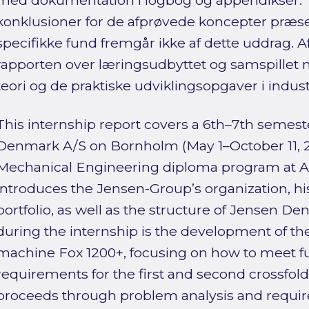
med dokumentation i logbog og appendikser. T
konklusioner for de afprøvede koncepter præsen
specifikke fund fremgår ikke af dette uddrag. Af
rapporten over læringsudbyttet og samspille
teori og de praktiske udviklingsopgaver i indust
This internship report covers a 6th–7th semes
Denmark A/S on Bornholm (May 1–October 11, 20
Mechanical Engineering diploma program at Aal
introduces the Jensen-Group’s organization, his
portfolio, as well as the structure of Jensen De
during the internship is the development of t
machine Fox 1200+, focusing on how to meet f
requirements for the first and second crossfol
proceeds through problem analysis and requir