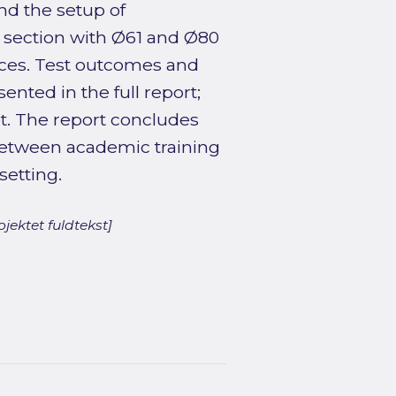
d the setup of
ld section with Ø61 and Ø80
ices. Test outcomes and
nted in the full report;
pt. The report concludes
 between academic training
setting.
jektet fuldtekst]