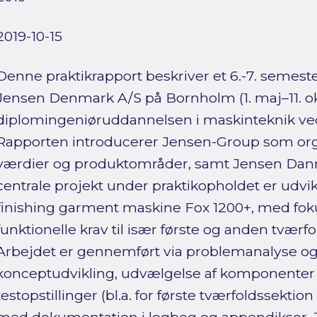
2019-10-15
Denne praktikrapport beskriver et 6.-7. semest
Jensen Denmark A/S på Bornholm (1. maj–11. ok
diplomingeniøruddannelsen i maskinteknik ved
Rapporten introducerer Jensen-Group som organ
værdier og produktområder, samt Jensen Danm
centrale projekt under praktikopholdet er udvi
finishing garment maskine Fox 1200+, med fok
funktionelle krav til især første og anden tværf
Arbejdet er gennemført via problemanalyse og 
konceptudvikling, udvælgelse af komponenter
testopstillinger (bl.a. for første tværfoldssekti