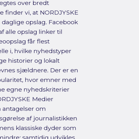
ægtes over bredt
 finder vi, at NORDJYSKE
 daglige opslag. Facebook
alle opslag linker til
oopslag får flest
lle i, hvilke nyhedstyper
ge historier og lokalt
ævnes sjældnere. Der er en
laritet, hvor emner med
ne egne nyhedskriterier
 NORDJYSKE Medier
a antagelser om
gørelse af journalistikken
mens klassiske dyder som
 mindre; samtidig udvikles