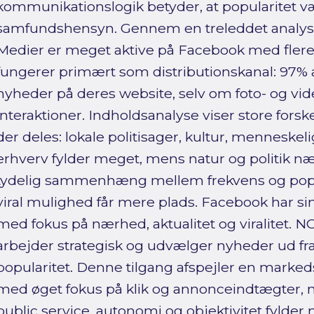
kommunikationslogik betyder, at popularitet v
samfundshensyn. Gennem en treleddet analyse
Medier er meget aktive på Facebook med flere
fungerer primært som distributionskanal: 97% af 
nyheder på deres website, selv om foto- og vide
interaktioner. Indholdsanalyse viser store forske
der deles: lokale politisager, kultur, menneskeli
erhverv fylder meget, mens natur og politik n
tydelig sammenhæng mellem frekvens og popu
viral mulighed får mere plads. Facebook har si
med fokus på nærhed, aktualitet og viralitet.
arbejder strategisk og udvælger nyheder ud fr
popularitet. Denne tilgang afspejler en markeds
med øget fokus på klik og annonceindtægter, 
public service, autonomi og objektivitet fylder