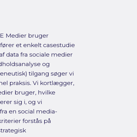
E Medier bruger
fører et enkelt casestudie
f data fra sociale medier
dholdsanalyse og
neutisk) tilgang søger vi
el praksis. Vi kortlægger,
ier bruger, hvilke
er sig i, og vi
ra en social media-
iterier forstås på
trategisk