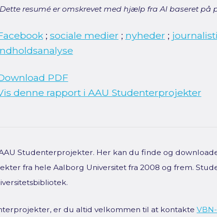
[Dette resumé er omskrevet med hjælp fra AI baseret på p
Facebook
;
sociale medier
;
nyheder
;
journalist
indholdsanalyse
Download PDF
Vis denne rapport i AAU Studenterprojekter
f AAU Studenterprojekter. Her kan du finde og downloade 
kter fra hele Aalborg Universitet fra 2008 og frem. Stud
versitetsbibliotek.
terprojekter, er du altid velkommen til at kontakte
VBN-