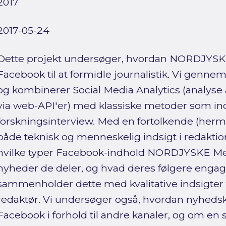
2017
2017-05-24
Dette projekt undersøger, hvordan NORDJYSK
Facebook til at formidle journalistik. Vi gennem
og kombinerer Social Media Analytics (analyse a
via web-API'er) med klassiske metoder som in
forskningsinterview. Med en fortolkende (herme
både teknisk og menneskelig indsigt i redaktion
hvilke typer Facebook-indhold NORDJYSKE Med
nyheder de deler, og hvad deres følgere engager
sammenholder dette med kvalitative indsigter f
redaktør. Vi undersøger også, hvordan nyhedskr
Facebook i forhold til andre kanaler, og om en s