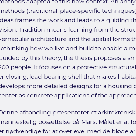
methods adapted to this new context. An analys
methods (traditional, place-specific techniques
ideas frames the work and leads to a guiding th
Vision. Tradition means learning from the struct
vernacular architecture and the spatial forms 
rethinking how we live and build to enable a mo
Guided by this theory, the thesis proposes a s
200 people. It focuses on a protective struct
enclosing, load-bearing shell that makes habi
develops more detailed designs for a housing 
center as concrete applications of the approach
Denne afhandling præsenterer et arkitektonisk
menneskelig bosættelse på Mars. Målet er at fo
er nødvendige for at overleve, med de bløde ark