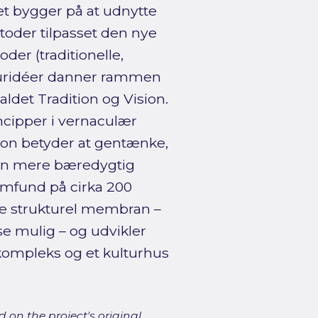
et bygger på at udnytte
toder tilpasset den nye
er (traditionelle,
kturidéer danner rammen
ldet Tradition og Vision.
incipper i vernaculær
sion betyder at gentænke,
r en mere bæredygtig
samfund på cirka 200
de strukturel membran –
e mulig – og udvikler
gkompleks og et kulturhus
 on the project's original