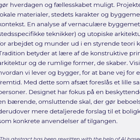
gør hverdagen og fællesskabet muligt. Projekt
lokale materialer, stedets karakter og byggeme
kontekst. En analyse af vernaculære byggemetod
stedsspecifikke teknikker) og utopiske arkite
for arbejdet og munder ud i en styrende teori ka
Tradition betyder at lære af de konstruktive pr
arkitektur og de rumlige former, de skaber. Vi
hvordan vi lever og bygger, for at bane vej fo
fremtid. Med dette som afsæt foreslås et lille 
personer. Designet har fokus på en beskytten
en bærende, omsluttende skal, der gør beboels
derudover mere detaljerede forslag til et boli
som konkrete anvendelser af tilgangen.
[This abstract has been rewritten with the help of AI based