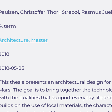
Paulsen, Christoffer Thor
;
Strebøl, Rasmus Jue
4. term
Architecture, Master
2018
2018-05-23
This thesis presents an architectural design f
Mars. The goal is to bring together the techno
with the qualities that support everyday life a
builds on the use of local materials, the charact