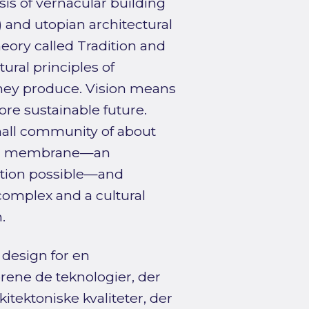
is of vernacular building
) and utopian architectural
eory called Tradition and
ural principles of
they produce. Vision means
re sustainable future.
mall community of about
ural membrane—an
tation possible—and
complex and a cultural
.
 design for en
rene de teknologier, der
itektoniske kvaliteter, der