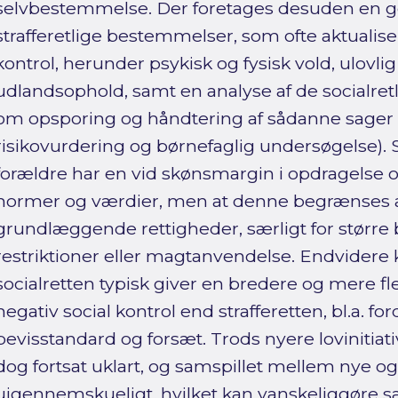
selvbestemmelse. Der foretages desuden en
strafferetlige bestemmelser, som ofte aktualise
kontrol, herunder psykisk og fysisk vold, ulovl
udlandsophold, samt en analyse af de socialret
om opsporing og håndtering af sådanne sager (
risikovurdering og børnefaglig undersøgelse). Sp
forældre har en vid skønsmargin i opdragelse o
normer og værdier, men at denne begrænses a
grundlæggende rettigheder, særligt for større 
restriktioner eller magtanvendelse. Endvidere 
socialretten typisk giver en bredere og mere f
negativ social kontrol end strafferetten, bl.a. fo
bevisstandard og forsæt. Trods nyere lovinitiat
dog fortsat uklart, og samspillet mellem nye og
uigennemskueligt, hvilket kan vanskeliggøre 