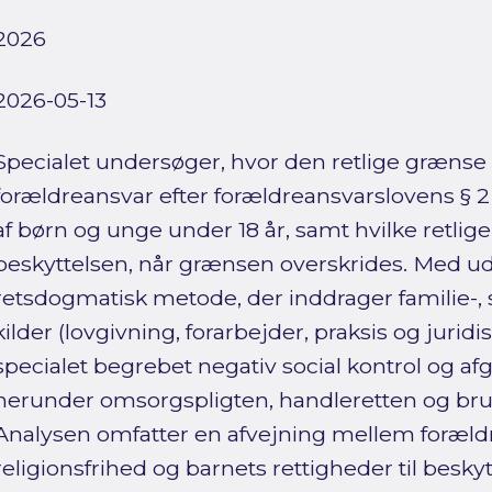
2026
2026-05-13
Specialet undersøger, hvor den retlige græns
forældreansvar efter forældreansvarslovens § 2 
af børn og unge under 18 år, samt hvilke retli
beskyttelsen, når grænsen overskrides. Med u
retsdogmatisk metode, der inddrager familie-, st
kilder (lovgivning, forarbejder, praksis og juridisk
specialet begrebet negativ social kontrol og a
herunder omsorgspligten, handleretten og brug
Analysen omfatter en afvejning mellem forældres
religionsfrihed og barnets rettigheder til beskytt