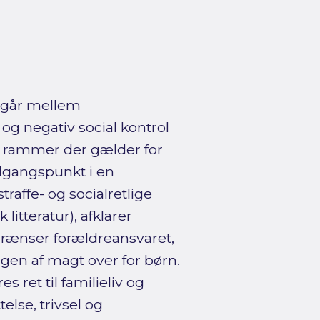
e går mellem
og negativ social kontrol
ge rammer der gælder for
dgangspunkt i en
raffe- og socialretlige
 litteratur), afklarer
fgrænser forældreansvaret,
en af magt over for børn.
 ret til familieliv og
else, trivsel og