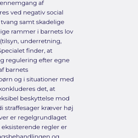
 gennemgang af
res ved negativ social
ig tvang samt skadelige
lige rammer i barnets lov
tilsyn, underretning,
ecialet finder, at
g regulering efter egne
f barnets
børn og i situationer med
konkluderes det, at
leksibel beskyttelse mod
rdi straffesager kræver høj
iver er regelgrundlaget
 eksisterende regler er
sagsbehandlingen og