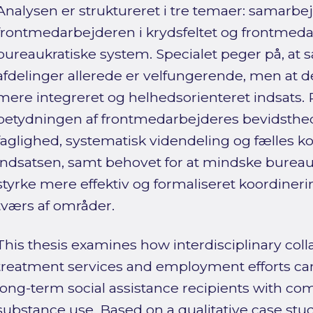
Analysen er struktureret i tre temaer: samarbej
frontmedarbejderen i krydsfeltet og frontmeda
bureaukratiske system. Specialet peger på, at
afdelinger allerede er velfungerende, men at de
mere integreret og helhedsorienteret indsats.
betydningen af frontmedarbejderes bevidsth
faglighed, systematisk videndeling og fælles k
indsatsen, samt behovet for at mindske bureau
styrke mere effektiv og formaliseret koordineri
tværs af områder.
This thesis examines how interdisciplinary col
treatment services and employment efforts ca
long-term social assistance recipients with co
substance use. Based on a qualitative case stud