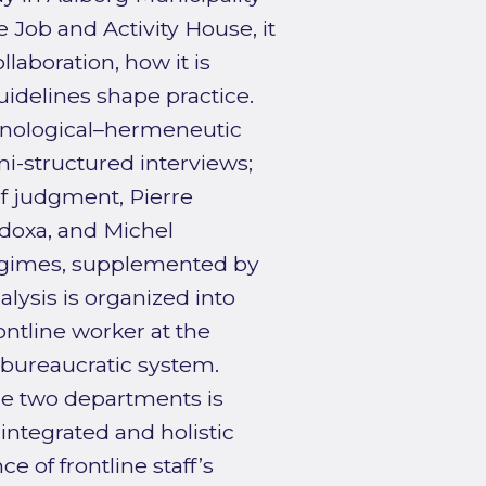
 Job and Activity House, it
laboration, how it is
idelines shape practice.
enological–hermeneutic
i-structured interviews;
of judgment, Pierre
d doxa, and Michel
regimes, supplemented by
lysis is organized into
ontline worker at the
 bureaucratic system.
he two departments is
 integrated and holistic
 of frontline staff’s