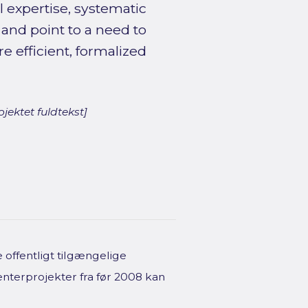
 expertise, systematic
nd point to a need to
 efficient, formalized
jektet fuldtekst]
offentligt tilgængelige
enterprojekter fra før 2008 kan