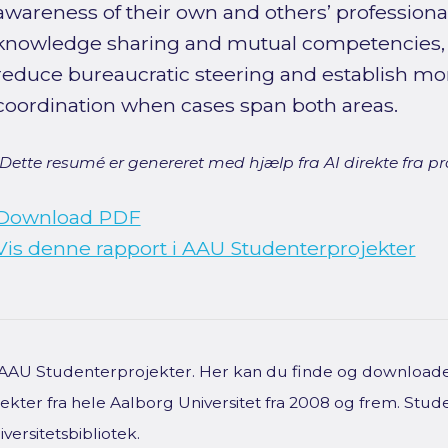
awareness of their own and others’ professional
knowledge sharing and mutual competencies, a
reduce bureaucratic steering and establish more
coordination when cases span both areas.
[Dette resumé er genereret med hjælp fra AI direkte fra pro
Download PDF
Vis denne rapport i AAU Studenterprojekter
f AAU Studenterprojekter. Her kan du finde og downloade 
kter fra hele Aalborg Universitet fra 2008 og frem. Stud
versitetsbibliotek.