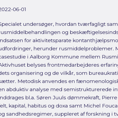
2022-06-01
Specialet undersøger, hvordan tværfagligt s
rusmiddelbehandlingen og beskæftigelsesinds
indsatsen for aktivitetsparate kontanthjælp
udfordringer, herunder rusmiddelproblemer. Med
casestudie i Aalborg Kommune mellem Rusmidd
Aktivhuset belyses frontmedarbejderes erfari
dets organisering og de vilkår, som bureaukrati
sætter. Metodisk anvendes en fænomenologisk
en abduktiv analyse med semistrukturerede int
inddrages bl.a. Søren Juuls dømmekraft, Pier
felt, kapital, habitus og doxa samt Michel Fouca
og sandhedsregimer, suppleret af forskning i t