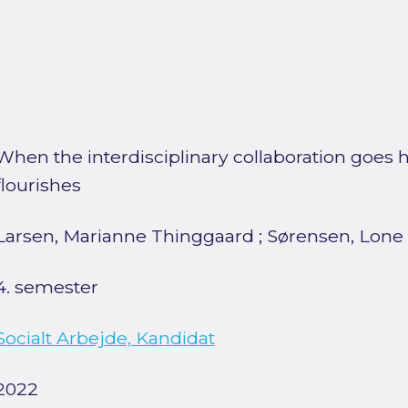
When the interdisciplinary collaboration goes h
flourishes
Larsen, Marianne Thinggaard
;
Sørensen, Lone
4. semester
Socialt Arbejde, Kandidat
2022