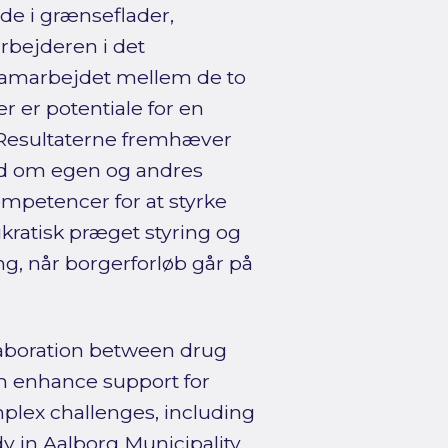
de i grænseflader,
rbejderen i det
 samarbejdet mellem de to
r er potentiale for en
 Resultaterne fremhæver
ed om egen og andres
ompetencer for at styrke
kratisk præget styring og
ng, når borgerforløb går på
laboration between drug
n enhance support for
mplex challenges, including
y in Aalborg Municipality