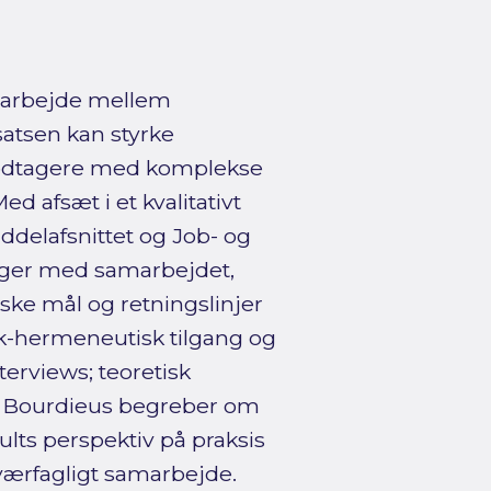
amarbejde mellem
atsen kan styrke
smodtagere med komplekse
 afsæt i et kvalitativt
elafsnittet og Job- og
nger med samarbejdet,
ske mål og retningslinjer
-hermeneutisk tilgang og
erviews; teoretisk
re Bourdieus begreber om
ults perspektiv på praksis
værfagligt samarbejde.