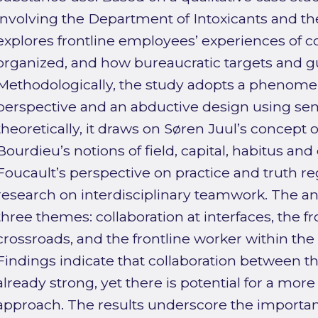
involving the Department of Intoxicants and the
explores frontline employees’ experiences of col
organized, and how bureaucratic targets and gu
Methodologically, the study adopts a phenom
perspective and an abductive design using sem
theoretically, it draws on Søren Juul’s concept 
Bourdieu’s notions of field, capital, habitus an
Foucault’s perspective on practice and truth 
research on interdisciplinary teamwork. The ana
three themes: collaboration at interfaces, the fr
crossroads, and the frontline worker within the
Findings indicate that collaboration between t
already strong, yet there is potential for a more
approach. The results underscore the importance