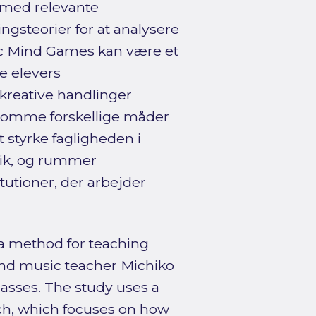
 med relevante
gsteorier for at analysere
ic Mind Games kan være et
e elevers
kreative handlinger
ekomme forskellige måder
t styrke fagligheden i
tik, og rummer
tutioner, der arbejder
a method for teaching
nd music teacher Michiko
asses. The study uses a
h, which focuses on how