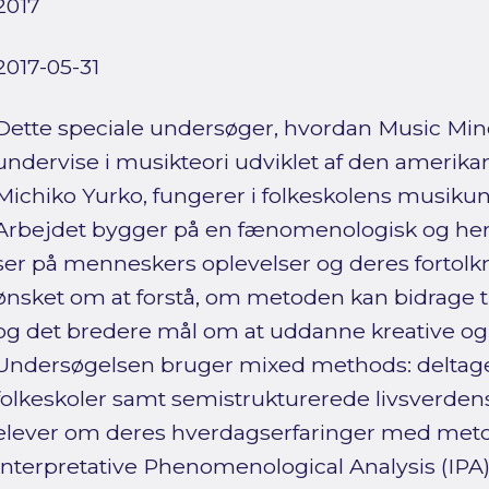
2017
2017-05-31
Dette speciale undersøger, hvordan Music Min
undervise i musikteori udviklet af den amerika
Michiko Yurko, fungerer i folkeskolens musiku
Arbejdet bygger på en fænomenologisk og her
ser på menneskers oplevelser og deres fortolkn
ønsket om at forstå, om metoden kan bidrage ti
og det bredere mål om at uddanne kreative og 
Undersøgelsen bruger mixed methods: deltager
folkeskoler samt semistrukturerede livsverde
elever om deres hverdagserfaringer med meto
Interpretative Phenomenological Analysis (IPA) 