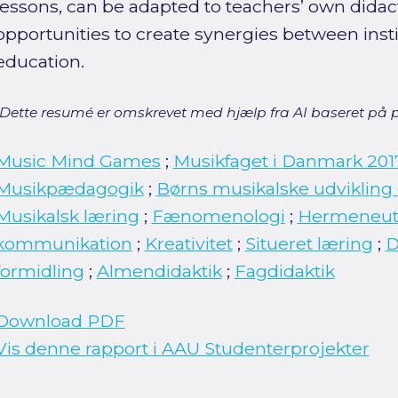
lessons, can be adapted to teachers’ own didact
opportunities to create synergies between inst
education.
[Dette resumé er omskrevet med hjælp fra AI baseret på p
Music Mind Games
;
Musikfaget i Danmark 201
Musikpædagogik
;
Børns musikalske udvikling
Musikalsk læring
;
Fænomenologi
;
Hermeneut
kommunikation
;
Kreativitet
;
Situeret læring
;
D
formidling
;
Almendidaktik
;
Fagdidaktik
Download PDF
Vis denne rapport i AAU Studenterprojekter