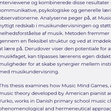
interviewene og kombinerede disse resultater
kommunikative, psykologiske og generelle lærin
observationerne. Analyserne peger på, at Mus
nyttigt redskab i musikundervisningen og støtt
helhedsforståelse af musik. Metoden fremmer 
gennem en fleksibel struktur og ved at imød
at lære på. Derudover viser den potentiale for a
musikfaget, kan tilpasses lærerens egen didak
muligheder for at skabe synergier mellem insti
med musikundervisning.
This thesis examines how Music Mind Games, 
music theory developed by American pianist a
Yurko, works in Danish primary school music cl
phenomenological and hermeneutical approac