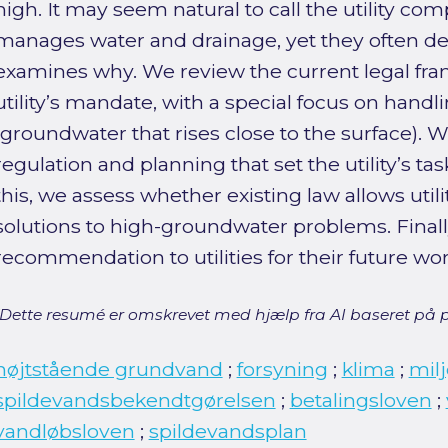
high. It may seem natural to call the utility c
manages water and drainage, yet they often decl
examines why. We review the current legal fra
utility’s mandate, with a special focus on hand
(groundwater that rises close to the surface). We
regulation and planning that set the utility’s ta
this, we assess whether existing law allows utili
solutions to high-groundwater problems. Finall
recommendation to utilities for their future work
[Dette resumé er omskrevet med hjælp fra AI baseret på p
højtstående grundvand
;
forsyning
;
klima
;
mil
spildevandsbekendtgørelsen
;
betalingsloven
;
vandløbsloven
;
spildevandsplan