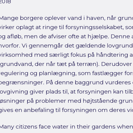
2018
Mange borgere oplever vand i haven, når grund
virker oplagt at ringe til forsyningsselskabet,
og afløb, men de afviser ofte at hjælpe. Denne
hvorfor. Vi gennemgår det gældende lovgrundl
virksomhed med særligt fokus på håndtering 
(grundvand, der når tæt på terræn). Derudove
regulering og planlægning, som fastlægger fo
begrænsninger. På denne baggrund vurderes
lovgivning giver plads til, at forsyningen kan ti
løsninger på problemer med højtstående grund
gives en anbefaling til forsyningen om deres v
Many citizens face water in their gardens whe