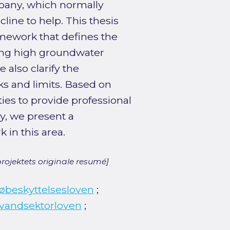
ompany, which normally
ine to help. This thesis
mework that defines the
ling high groundwater
 also clarify the
sks and limits. Based on
ties to provide professional
y, we present a
 in this area.
rojektets originale resumé]
jøbeskyttelsesloven
;
vandsektorloven
;