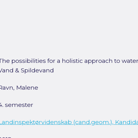
The possibilities for a holistic approach to w
Vand & Spildevand
Ravn, Malene
4. semester
Landinspektørvidenskab (cand.geom.), Kandid