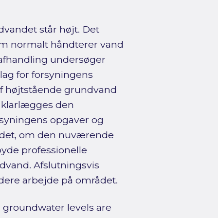
vandet står højt. Det
 som normalt håndterer vand
 afhandling undersøger
ag for forsyningens
af højtstående grundvand
r klarlægges den
rsyningens opgaver og
 det, om den nuværende
lbyde professionelle
vand. Afslutningsvis
idere arbejde på området.
n groundwater levels are