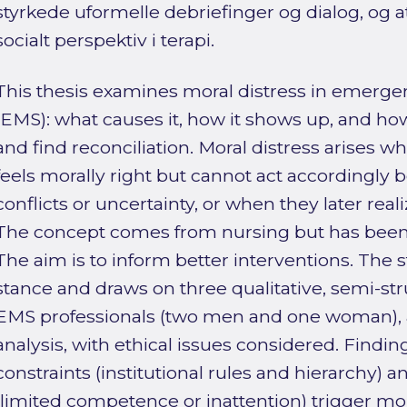
styrkede uformelle debriefinger og dialog, og 
socialt perspektiv i terapi.
This thesis examines moral distress in emerge
(EMS): what causes it, how it shows up, and ho
and find reconciliation. Moral distress arises
feels morally right but cannot act accordingly b
conflicts or uncertainty, or when they later rea
The concept comes from nursing but has been 
The aim is to inform better interventions. The 
stance and draws on three qualitative, semi-st
EMS professionals (two men and one woman), 
analysis, with ethical issues considered. Findi
constraints (institutional rules and hierarchy) a
(limited competence or inattention) trigger mor