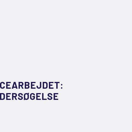
NCEARBEJDET:
NDERSØGELSE