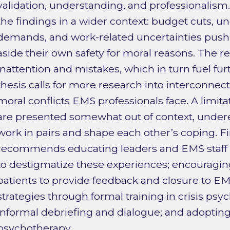
validation, understanding, and professionalism.
the findings in a wider context: budget cuts, un
demands, and work-related uncertainties push f
aside their own safety for moral reasons. The re
inattention and mistakes, which in turn fuel fur
thesis calls for more research into interconnec
moral conflicts EMS professionals face. A limita
are presented somewhat out of context, under
work in pairs and shape each other’s coping. Fin
recommends educating leaders and EMS staff 
to destigmatize these experiences; encouraging 
patients to provide feedback and closure to EM
strategies through formal training in crisis ps
informal debriefing and dialogue; and adopting 
psychotherapy.