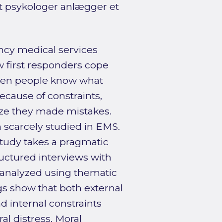
at psykologer anlægger et
ncy medical services
w first responders cope
 when people know what
ecause of constraints,
lize they made mistakes.
scarcely studied in EMS.
study takes a pragmatic
ructured interviews with
analyzed using thematic
ngs show that both external
nd internal constraints
al distress. Moral