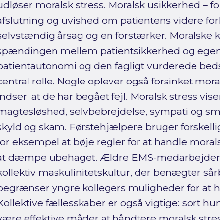
udløser moralsk stress. Moralsk usikkerhed –
afslutning og uvished om patientens videre for
selvstændig årsag og en forstærker. Moralske k
spændingen mellem patientsikkerhed og egen 
patientautonomi og den fagligt vurderede bedst
central rolle. Nogle oplever også forsinket mora
indser, at de har begået fejl. Moralsk stress vise
magtesløshed, selvbebrejdelse, sympati og sme
skyld og skam. Førstehjælpere bruger forskellige
for eksempel at bøje regler for at handle moralsk
at dæmpe ubehaget. Ældre EMS-medarbejdere
kollektiv maskulinitetskultur, der benægter s
begrænser yngre kollegers muligheder for at h
Kollektive fællesskaber er også vigtige: sort 
være effektive måder at håndtere moralsk stress