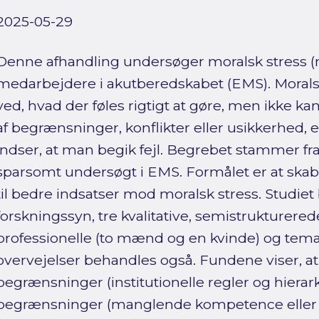
2025-05-29
Denne afhandling undersøger moralsk stress (m
medarbejdere i akutberedskabet (EMS). Moralsk
ved, hvad der føles rigtigt at gøre, men ikke k
af begrænsninger, konflikter eller usikkerhed, 
indser, at man begik fejl. Begrebet stammer fr
sparsomt undersøgt i EMS. Formålet er at skab
til bedre indsatser mod moralsk stress. Studie
forskningssyn, tre kvalitative, semistrukturer
professionelle (to mænd og en kvinde) og temat
overvejelser behandles også. Fundene viser, a
begrænsninger (institutionelle regler og hierark
begrænsninger (manglende kompetence ell