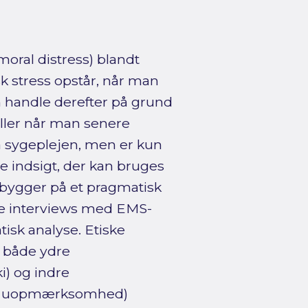
oral distress) blandt
 stress opstår, når man
an handle derefter på grund
eller når man senere
a sygeplejen, men er kun
e indsigt, der kan bruges
t bygger på et pragmatisk
ede interviews med EMS-
isk analyse. Etiske
t både ydre
i) og indre
er uopmærksomhed)