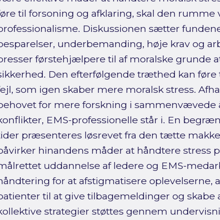
føre til forsoning og afklaring, skal den rumme 
professionalisme. Diskussionen sætter fundene 
besparelser, underbemanding, høje krav og a
presser førstehjælpere til af moralske grunde a
sikkerhed. Den efterfølgende træthed kan fø
fejl, som igen skaber mere moralsk stress. Af
behovet for mere forskning i sammenvævede å
konflikter, EMS-professionelle står i. En begræns
tider præsenteres løsrevet fra den tætte makke
påvirker hinandens måder at håndtere stress på
målrettet uddannelse af ledere og EMS-medar
håndtering for at afstigmatisere oplevelserne, a
patienter til at give tilbagemeldinger og skabe 
kollektive strategier støttes gennem undervisn