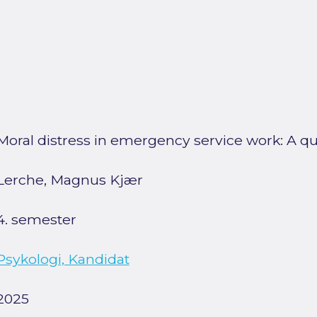
Moral distress in emergency service work: A qua
Lerche, Magnus Kjær
4. semester
Psykologi, Kandidat
2025