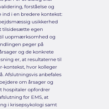
validering, forståelse og
ind i en bredere kontekst:
rbejdsmæssig usikkerhed
t tilsidesætte egen
re til uopmærksomhed og
handlingen peger på
rsager og de konkrete
ning er, at resultaterne til
r-kontekst, hvor kolleger
. Afslutningsvis anbefales
bejdere om årsager og
t hospitaler opfordrer
afslutning for EMS, at
ing i krisepsykologi samt