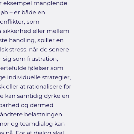
 for eksempel manglende
løb – er både en
onflikter, som
sikkerhed eller mellem
e handling, spiller en
lsk stress, når de senere
r sig som frustration,
rtefulde følelser som
 individuelle strategier,
 eller at rationalisere for
 kan samtidig dyrke en
årbarhed og dermed
åndtere belastningen.
humor og teamdialog kan
 på. For at dialog skal