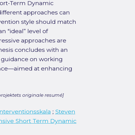
Short-Term Dynamic
ifferent approaches can
ervention style should match
an “ideal” level of
pressive approaches are
hesis concludes with an
al guidance on working
stance—aimed at enhancing
rojektets originale resumé]
nterventionsskala
;
Steven
nsive Short Term Dynamic