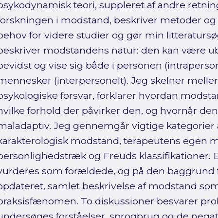
psykodynamisk teori, suppleret af andre retn
forskningen i modstand, beskriver metoder og 
behov for videre studier og gør min litteratur
beskriver modstandens natur: den kan være ubev
bevidst og vise sig både i personen (intrapers
mennesker (interpersonelt). Jeg skelner mel
psykologiske forsvar, forklarer hvordan modsta
hvilke forhold der påvirker den, og hvornår den
maladaptiv. Jeg gennemgår vigtige kategorier
karakterologisk modstand, terapeutens egen
personlighedstræk og Freuds klassifikationer. 
vurderes som forældede, og på den baggrund 
opdateret, samlet beskrivelse af modstand so
praksisfænomen. To diskussioner besvarer pro
undersøges forståelser, sprogbrug og de negat