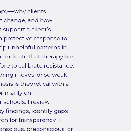
rapy—why clients
st change, and how
 support a client’s
a protective response to
ep unhelpful patterns in
o indicate that therapy has
ore to calibrate resistance:
thing moves, or so weak
sis is theoretical with a
primarily on
schools. I review
 findings, identify gaps
rch for transparency. I
onscious, preconscious, or