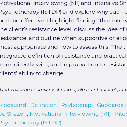
Motivational Interviewing (MI) and Intensive 
Psychotherapy (ISTDP) and explore why such d
both be effective. I highlight findings that int
the client’s resistance level, discuss the idea of 
resistance, and outline when supportive or ex
most appropriate and how to assess this. The t
integrated definition of resistance and practic
from, directly with, and in proportion to resi
clients’ ability to change.
[Dette resumé er omskrevet med hjælp fra AI baseret på p
Modstand
;
Definition
;
Psykoterapi
;
Gabbards i
de Shazer
;
Motivational Interviewing (MI)
;
Inte
Psychotherapy (ISTDP)