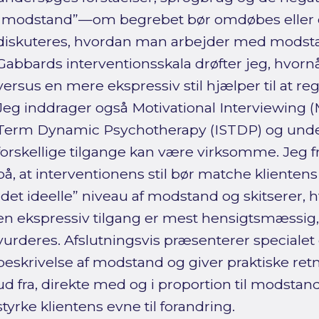
“modstand”—om begrebet bør omdøbes eller 
diskuteres, hvordan man arbejder med modstan
Gabbards interventionsskala drøfter jeg, hvor
versus en mere ekspressiv stil hjælper til at 
Jeg inddrager også Motivational Interviewing (M
Term Dynamic Psychotherapy (ISTDP) og under
forskellige tilgange kan være virksomme. Jeg
på, at interventionens stil bør matche kliente
“det ideelle” niveau af modstand og skitserer, h
en ekspressiv tilgang er mest hensigtsmæssig
vurderes. Afslutningsvis præsenterer speciale
beskrivelse af modstand og giver praktiske retni
ud fra, direkte med og i proportion til modst
styrke klientens evne til forandring.