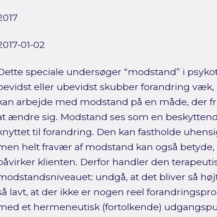
2017
2017-01-02
Dette speciale undersøger “modstand” i psykot
bevidst eller ubevidst skubber forandring væk,
kan arbejde med modstand på en måde, der fr
at ændre sig. Modstand ses som en beskyttend
knyttet til forandring. Den kan fastholde uhe
men helt fravær af modstand kan også betyde, 
påvirker klienten. Derfor handler den terapeut
modstandsniveauet: undgå, at det bliver så højt,
så lavt, at der ikke er nogen reel forandringspro
med et hermeneutisk (fortolkende) udgangspu