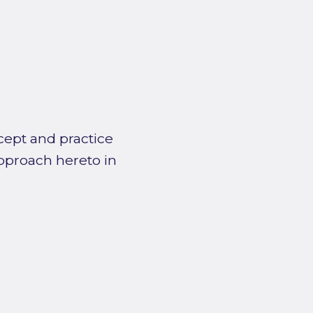
cept and practice
pproach hereto in