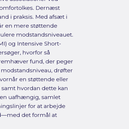
omfortolkes. Dernæst
d i praksis. Med afsæt i
når en mere støttende
regulere modstandsniveauet.
I) og Intensive Short-
søger, hvorfor så
 fremhæver fund, der peger
ns modstandsniveau, drøfter
vornår en støttende eller
, samt hvordan dette kan
t en uafhængig, samlet
ngslinjer for at arbejde
and—med det formål at