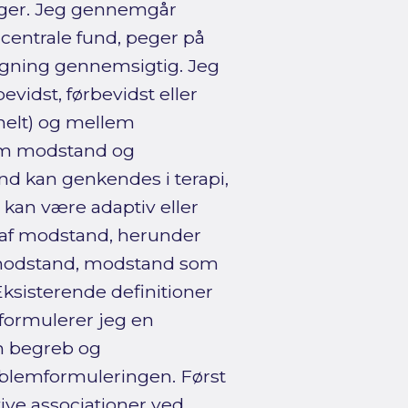
inger. Jeg gennemgår
centrale fund, peger på
søgning gennemsigtig. Jeg
idst, førbevidst eller
onelt) og mellem
lem modstand og
nd kan genkendes i terapi,
 kan være adaptiv eller
 af modstand, herunder
 modstand, modstand som
Eksisterende definitioner
formulerer jeg en
m begreb og
blemformuleringen. Først
ive associationer ved