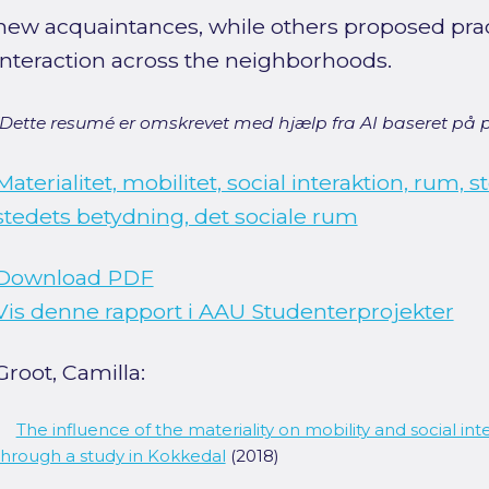
new acquaintances, while others proposed pra
interaction across the neighborhoods.
[Dette resumé er omskrevet med hjælp fra AI baseret på p
Materialitet, mobilitet, social interaktion, rum, s
stedets betydning, det sociale rum
Download PDF
Vis denne rapport i AAU Studenterprojekter
Groot, Camilla:
The influence of the materiality on mobility and social int
through a study in Kokkedal
(2018)