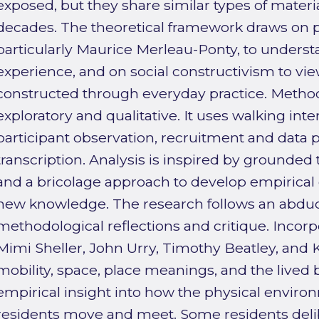
exposed, but they share similar types of materia
decades. The theoretical framework draws on
particularly Maurice Merleau-Ponty, to underst
experience, and on social constructivism to view 
constructed through everyday practice. Methodo
exploratory and qualitative. It uses walking int
participant observation, recruitment and data 
transcription. Analysis is inspired by grounde
and a bricolage approach to develop empirical 
new knowledge. The research follows an abduc
methodological reflections and critique. Incor
Mimi Sheller, John Urry, Timothy Beatley, and
mobility, space, place meanings, and the lived 
empirical insight into how the physical envir
residents move and meet. Some residents deli