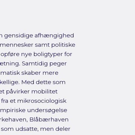
den gensidige afhængighed
g mennesker samt politiske
opføre nye boligtyper for
tning. Samtidig peger
utomatisk skaber mere
kellige. Med dette som
t påvirker mobilitet
 fra et mikrosociologisk
mpiriske undersøgelse
irkehaven, Blåbærhaven
t som udsatte, men deler