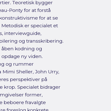
rtier. Teoretisk bygger
u-Ponty for at forstå
konstruktivisme for at se
 Metodisk er specialet et
s, interviewguide,
ilering og transskribering.
d åben kodning og
g opdage ny viden.
gang og rummer
a Mimi Sheller, John Urry,
res perspektiver på
e krop. Specialet bidrager
omgivelser former,
 beboere fravalgte
e foreslog konkrete