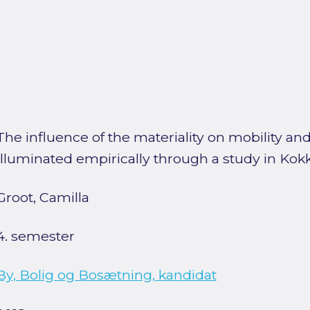
The influence of the materiality on mobility and 
Illuminated empirically through a study in Kok
Groot, Camilla
4. semester
By, Bolig og Bosætning, kandidat