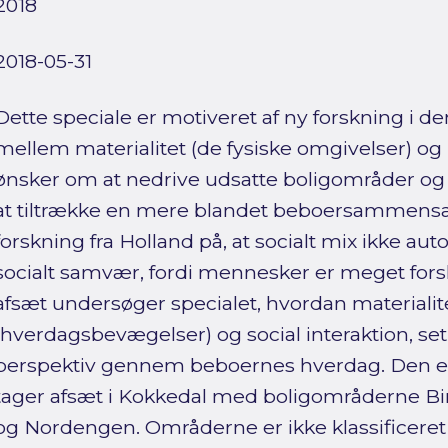
2018
2018-05-31
Dette speciale er motiveret af ny forskning i 
mellem materialitet (de fysiske omgivelser) o
ønsker om at nedrive udsatte boligområder og 
at tiltrække en mere blandet beboersammensæ
forskning fra Holland på, at socialt mix ikke a
socialt samvær, fordi mennesker er meget fors
afsæt undersøger specialet, hvordan materialite
(hverdagsbevægelser) og social interaktion, set
perspektiv gennem beboernes hverdag. Den e
tager afsæt i Kokkedal med boligområderne B
og Nordengen. Områderne er ikke klassificere