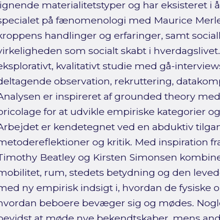
lignende materialitetstyper og har eksisteret i å
specialet på fænomenologi med Maurice Merlea
kroppens handlinger og erfaringer, samt social
virkeligheden som socialt skabt i hverdagslivet.
eksplorativt, kvalitativt studie med gå-interview
deltagende observation, rekruttering, datakomp
Analysen er inspireret af grounded theory me
bricolage for at udvikle empiriske kategorier o
Arbejdet er kendetegnet ved en abduktiv til
metodereflektioner og kritik. Med inspiration fr
Timothy Beatley og Kirsten Simonsen kombine
mobilitet, rum, stedets betydning og den leved
med ny empirisk indsigt i, hvordan de fysiske 
hvordan beboere bevæger sig og mødes. Nogle
bevidst at møde nye bekendtskaber, mens andr