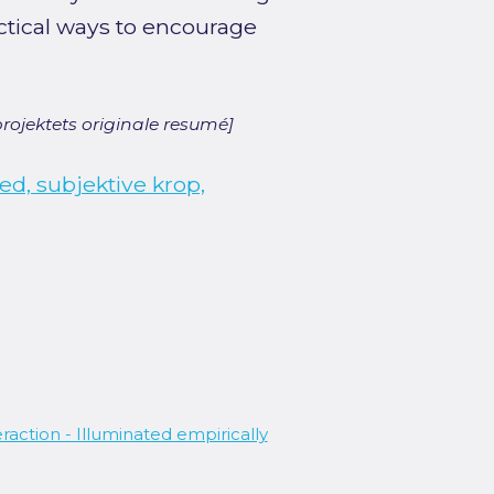
ctical ways to encourage
rojektets originale resumé]
ted, subjektive krop,
eraction - Illuminated empirically