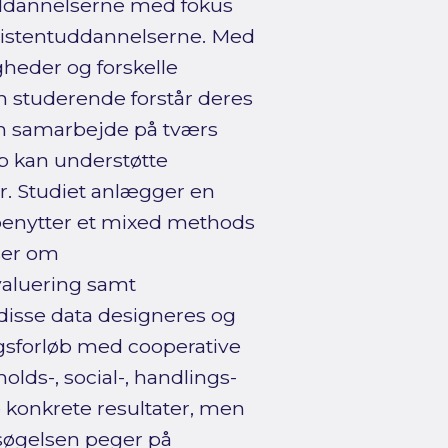
uddannelserne med fokus
sistentuddannelserne. Med
heder og forskelle
n studerende forstår deres
n samarbejde på tværs
øb kan understøtte
. Studiet anlægger en
benytter et mixed methods
ser om
valuering samt
disse data designeres og
gsforløb med cooperative
lds-, social-, handlings-
 konkrete resultater, men
søgelsen peger på