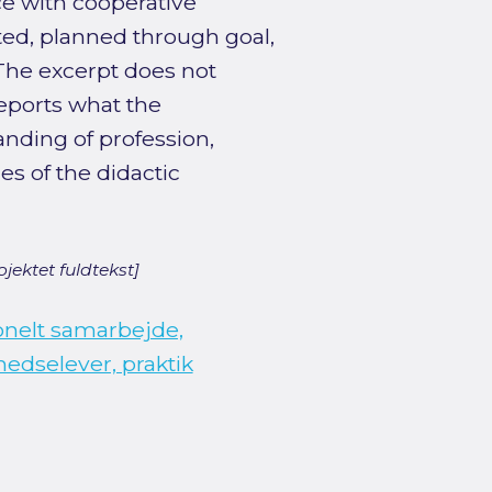
ce with cooperative
ed, planned through goal,
 The excerpt does not
reports what the
anding of profession,
es of the didactic
jektet fuldtekst]
onelt samarbejde,
hedselever, praktik