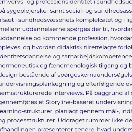
erhvervs- og professionsidentitet i sundheds
på sygeplejerske- samt social- og sundhedsas
afsæt i sundhedsvæsenets kompleksitet og i lig
mellem uddannelserne spørges der til, hvorda
uddannelse og kommende profession, hvorda
opleves, og hvordan didaktisk tilrettelagte forl
identitetsdannelse og samarbejdskompetencer
hermeneutisk og fænomenologisk tilgang og 
design bestående af spørgeskemaundersøgel
undervisningsplanlægning og efterfølgende e
semistrukturerede interviews. På baggrund af 
gennemføres et Storyline-baseret undervisnin
learning-strukturer, planlagt gennem mål-, indho
og processtrukturer. Uddraget rummer ikke de
afhandlingen præsenterer senere, hvad under