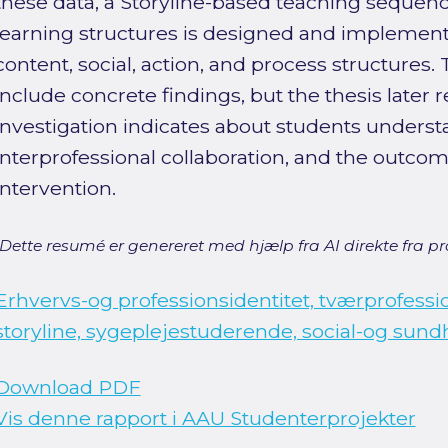
these data, a Storyline-based teaching sequen
learning structures is designed and implement
content, social, action, and process structures.
include concrete findings, but the thesis later 
investigation indicates about students underst
interprofessional collaboration, and the outcom
intervention.
[Dette resumé er genereret med hjælp fra AI direkte fra pro
Erhvervs-og professionsidentitet, tværprofessi
storyline, sygeplejestuderende, social-og sund
Download PDF
Vis denne rapport i AAU Studenterprojekter