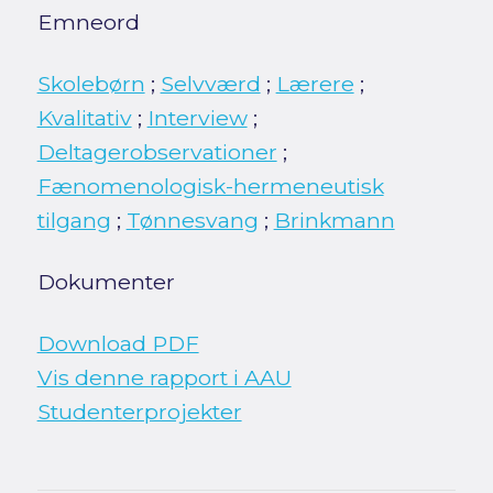
Emneord
Skolebørn
;
Selvværd
;
Lærere
;
Kvalitativ
;
Interview
;
Deltagerobservationer
;
Fænomenologisk-hermeneutisk
tilgang
;
Tønnesvang
;
Brinkmann
Dokumenter
Download PDF
Vis denne rapport i AAU
Studenterprojekter