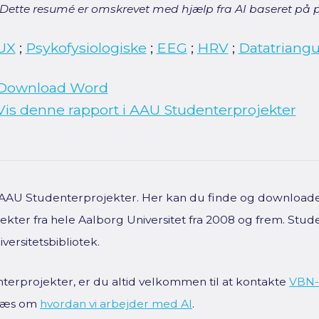
[Dette resumé er omskrevet med hjælp fra AI baseret på p
UX
;
Psykofysiologiske
;
EEG
;
HRV
;
Datatriangu
Download Word
Vis denne rapport i AAU Studenterprojekter
f AAU Studenterprojekter. Her kan du finde og downloade 
kter fra hele Aalborg Universitet fra 2008 og frem. Stud
versitetsbibliotek.
terprojekter, er du altid velkommen til at kontakte
VBN-
 Læs om
hvordan vi arbejder med AI
.