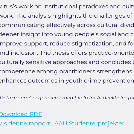
Vitus’s work on institutional paradoxes and cult
work. The analysis highlights the challenges of
communicating effectively across cultural divi
deeper insight into young people’s social and c
improve support, reduce stigmatization, and f
and inclusion. The thesis offers practice‑orie
culturally sensitive approaches and concludes t
competence among practitioners strengthens r
enhances outcomes in youth crime prevention
[Dette resumé er genereret med hjælp fra AI direkte fra pro
Download PDF
Vis denne rapport i AAU Studenterprojekter