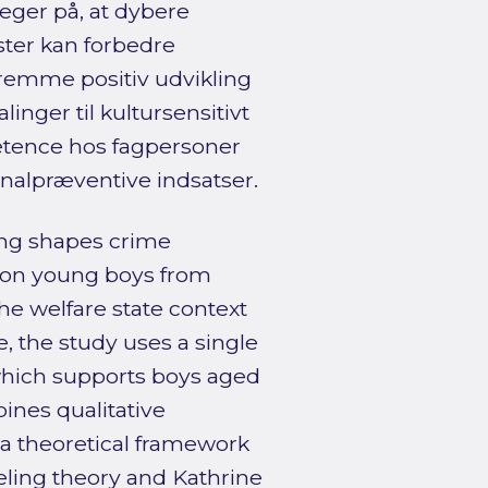
eger på, at dybere
ster kan forbedre
fremme positiv udvikling
inger til kultursensitivt
etence hos fagpersoner
minalpræventive indsatser.
ing shapes crime
g on young boys from
e welfare state context
 the study uses a single
 which supports boys aged
ines qualitative
 a theoretical framework
eling theory and Kathrine