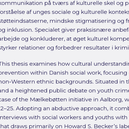
kommunikation på tværs af kulturelle skel og p
forståelse af unges sociale og kulturelle kontek
støtteindsatserne, mindske stigmatisering og 
og inklusion. Specialet giver praksisnære anbefal
arbejde og konkluderer, at øget kulturel komp
styrker relationer og forbedrer resultater i kri
This thesis examines how cultural understand
prevention within Danish social work, focusin
non‑Western ethnic backgrounds. Situated in th
and a heightened public debate on youth crime,
case of the Mælkebøtten initiative in Aalborg,
12–25. Adopting an abductive approach, it comb
interviews with social workers and youths with
that draws primarily on Howard S. Becker’s lab