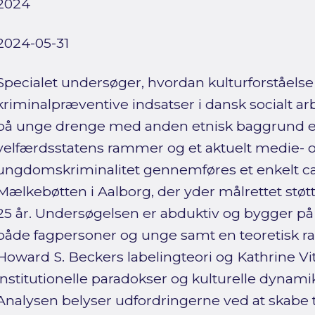
2024
2024-05-31
Specialet undersøger, hvordan kulturforståels
kriminalpræventive indsatser i dansk socialt a
på unge drenge med anden etnisk baggrund e
velfærdsstatens rammer og et aktuelt medie-
ungdomskriminalitet gennemføres et enkelt ca
Mælkebøtten i Aalborg, der yder målrettet støtte
25 år. Undersøgelsen er abduktiv og bygger på 
både fagpersoner og unge samt en teoretisk r
Howard S. Beckers labelingteori og Kathrine Vi
institutionelle paradokser og kulturelle dynamik
Analysen belyser udfordringerne ved at skabe t