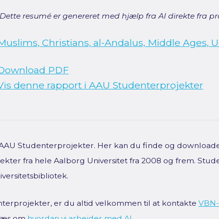
[Dette resumé er genereret med hjælp fra AI direkte fra pro
Muslims, Christians, al-Andalus, Middle Ages,
Download PDF
Vis denne rapport i AAU Studenterprojekter
f AAU Studenterprojekter. Her kan du finde og downloade 
kter fra hele Aalborg Universitet fra 2008 og frem. Stud
versitetsbibliotek.
terprojekter, er du altid velkommen til at kontakte
VBN-
 Læs om
hvordan vi arbejder med AI
.