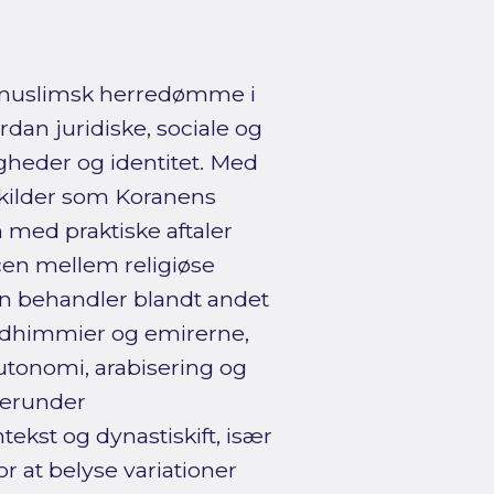
r muslimsk herredømme i
ordan juridiske, sociale og
gheder og identitet. Med
kilder som Koranens
 med praktiske aftaler
cen mellem religiøse
en behandler blandt andet
m dhimmier og emirerne,
utonomi, arabisering og
herunder
ekst og dynastiskift, især
r at belyse variationer