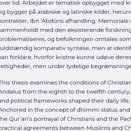
over tid. Arbejdet er tematisk opbygget med 
og bygger på arabiske og latinske kilder, herun
kontrakter, Ibn ’Abdūns afhandling, Memoriale 
sammenholdt med den eksisterende forsknin
problematiseres, og befolkningen omtales som “
fuldstændig komparativ syntese, men at identifi
kan forklare, hvorfor kristne kunne udøve deres
rettigheder, men under tydelige begrænsninge
This thesis examines the conditions of Christia
Andalus from the eighth to the twelfth century, 
and political frameworks shaped their daily life, 
Anchored in the concept of dhimmi status and 
the Qur’an’s portrayal of Christians and the Pac
practical agreements between Muslims and Chri