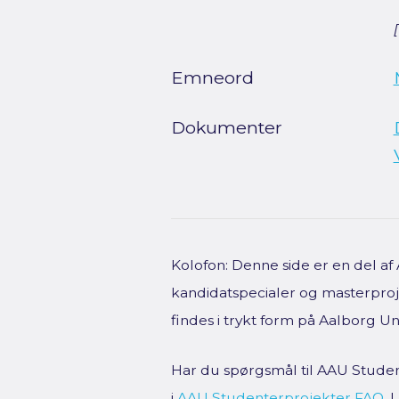
Emneord
Dokumenter
Kolofon: Denne side er en del a
kandidatspecialer og masterproje
findes i trykt form på Aalborg Uni
Har du spørgsmål til AAU Studen
i
AAU Studenterprojekter FAQ
.