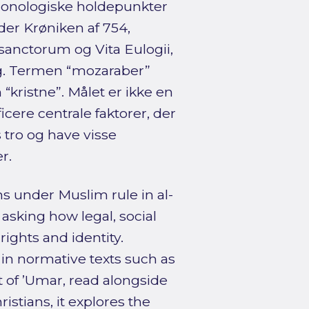
kronologiske holdepunkter
der Krøniken af 754,
sanctorum og Vita Eulogii,
g. Termen “mozaraber”
kristne”. Målet er ikke en
cere centrale faktorer, der
 tro og have visse
r.
ns under Muslim rule in al-
asking how legal, social
rights and identity.
in normative texts such as
t of ’Umar, read alongside
stians, it explores the