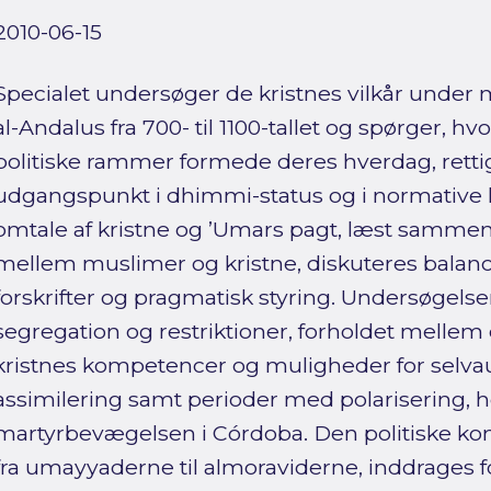
2010-06-15
Specialet undersøger de kristnes vilkår unde
al-Andalus fra 700- til 1100-tallet og spørger, hv
politiske rammer formede deres hverdag, retti
udgangspunkt i dhimmi-status og i normative 
omtale af kristne og ’Umars pagt, læst sammen
mellem muslimer og kristne, diskuteres balan
forskrifter og pragmatisk styring. Undersøgels
segregation og restriktioner, forholdet melle
kristnes kompetencer og muligheder for selva
assimilering samt perioder med polarisering, 
martyrbevægelsen i Córdoba. Den politiske kont
fra umayyaderne til almoraviderne, inddrages fo