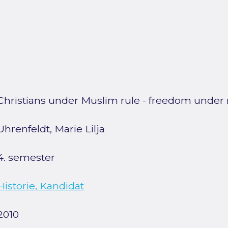
Christians under Muslim rule - freedom under r
Uhrenfeldt, Marie Lilja
4. semester
Historie, Kandidat
2010