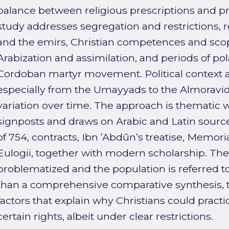
balance between religious prescriptions and 
study addresses segregation and restrictions,
and the emirs, Christian competences and scop
Arabization and assimilation, and periods of pol
Cordoban martyr movement. Political context 
especially from the Umayyads to the Almoravids
variation over time. The approach is thematic 
signposts and draws on Arabic and Latin source
of 754, contracts, Ibn ’Abdūn’s treatise, Memor
Eulogii, together with modern scholarship. The
problematized and the population is referred to
than a comprehensive comparative synthesis, th
factors that explain why Christians could practic
certain rights, albeit under clear restrictions.