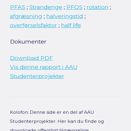
PFAS
;
Strandenge
;
PFOS
;
rotation
;
afgræsning
;
halveringstid
;
overførselsfaktor
;
half life
Dokumenter
Download PDF
Vis denne rapport i AAU
Studenterprojekter
Kolofon: Denne side er en del af AAU
Studenterprojekter. Her kan du finde og
downloade offentligt tilgængelige