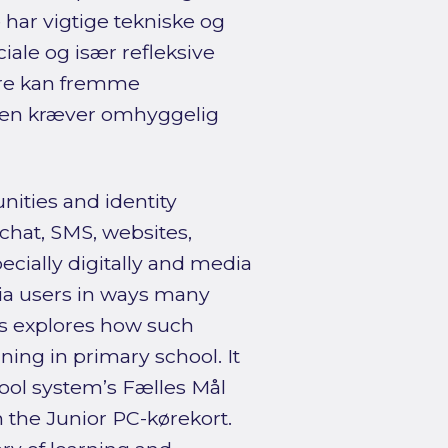
 har vigtige tekniske og
le og især refleksive
re kan fremme
 men kræver omhyggelig
ities and identity
hat, SMS, websites,
cially digitally and media
ia users in ways many
sis explores how such
ing in primary school. It
hool system’s Fælles Mål
 the Junior PC-kørekort.