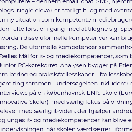
computere – gennem email, chat, SMS, hjemm
blogs. Nogle elever er særligt it- og medievante;
en ny situation som kompetente mediebruger
dem ofte først er i gang med at tilegne sig. Sp
hvordan disse uformelle kompetencer kan bruge
læring. De uformelle kompetencer sammenhol
Fælles Mål for it- og mediekompetencer, som b
Junior PC-kørekortet. Analysen bygger på Etie
om læring og praksisfællesskaber – fællesskab
gøre ting sammen. Undersøgelsen inkluderer 
interviews på en københavnsk ENIS-skole (Eur
innovative Skoler), med særlig fokus på ordn
(elever med særlig it-viden, der hjælper andre)
og unges it- og mediekompetencer kan blive e
undervisningen, når skolen værdsætter uform