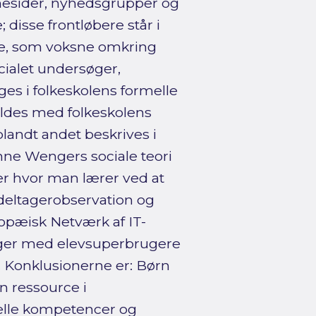
esider, nyhedsgrupper og
 disse frontløbere står i
e, som voksne omkring
ecialet undersøger,
s i folkeskolens formelle
des med folkeskolens
landt andet beskrives i
nne Wengers sociale teori
er hvor man lærer ved at
deltagerobservation og
opæisk Netværk af IT-
inger med elevsuperbrugere
. Konklusionerne er: Børn
n ressource i
elle kompetencer og