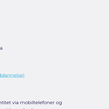
a
uddannelse)
titet via mobiltelefoner og