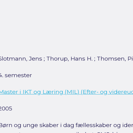
Slotmann, Jens
;
Thorup, Hans H.
;
Thomsen, Pi
4. semester
Master i IKT og Læring (MIL) (Efter- og videre
2005
Børn og unge skaber i dag fællesskaber og iden