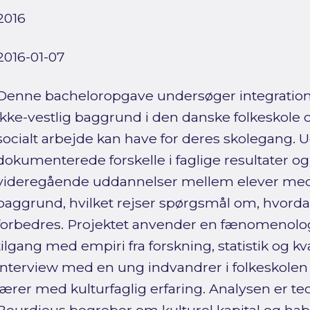
2016
2016-01-07
Denne bacheloropgave undersøger integratio
ikke-vestlig baggrund i den danske folkeskole 
socialt arbejde kan have for deres skolegang.
dokumenterede forskelle i faglige resultater o
videregående uddannelser mellem elever med 
baggrund, hvilket rejser spørgsmål om, hvorda
forbedres. Projektet anvender en fænomenolo
tilgang med empiri fra forskning, statistik og kva
interview med en ung indvandrer i folkeskolen
lærer med kulturfaglig erfaring. Analysen er teo