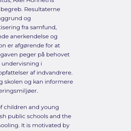
itus, Axel Honneths
begreb. Resultaterne
aggrund og
tisering fra samfund,
ende anerkendelse og
n er afgørende for at
 opgaven peger på behovet
n, undervisning i
pfattelser af indvandrere.
ng skolen og kan informere
æringsmiljøer.
of children and young
h public schools and the
hooling. It is motivated by