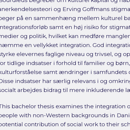
Bourdieus begreber om kulturel kapital og hab
anerkendelsesteori og Erving Goffmans stigma
peger på en sammenhæng mellem kulturel b
integrationsforløb samt en høj risiko for stigma
medier og politik, hvilket kan medføre mangl
hæmme en vellykket integration. God integratio
styrke elevernes faglige niveau og trivsel, og
for tidlige indsatser i forhold til familier og bør
kulturforståelse samt ændringer i samfundets o
Disse indsatser har særlig relevans i og omkri
socialt arbejdes bidrag til mere inkluderende l
This bachelor thesis examines the integration 
people with non-Western backgrounds in Danis
potential contribution of social work to their sc