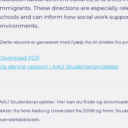
immigrants. These directions are especially re
schools and can inform how social work suppor
environments.
[Dette resumé er genereret med hjælp fra AI direkte fra pro
Download PDF
Vis denne rapport i AAU Studenterprojekter
f AAU Studenterprojekter. Her kan du finde og downloade 
kter fra hele Aalborg Universitet fra 2008 og frem. Stud
versitetsbibliotek.