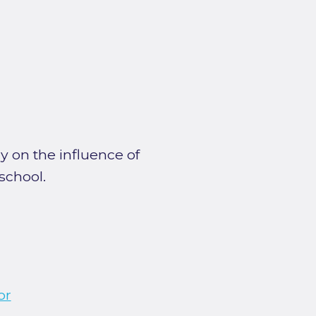
dy on the influence of
school.
or