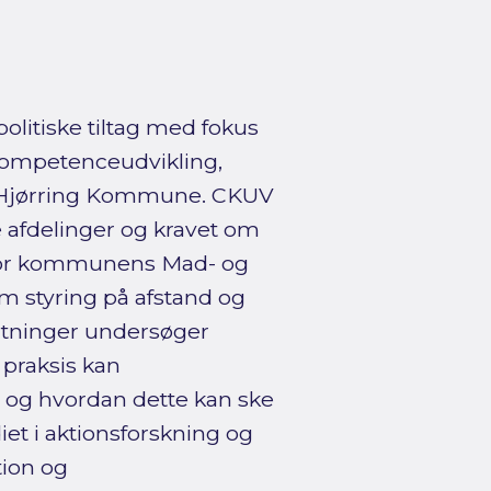
litiske tiltag med fokus
 Kompetenceudvikling,
i Hjørring Kommune. CKUV
e afdelinger og kravet om
for kommunens Mad- og
m styring på afstand og
lutninger undersøger
 praksis kan
, og hvordan dette kan ske
et i aktionsforskning og
ion og