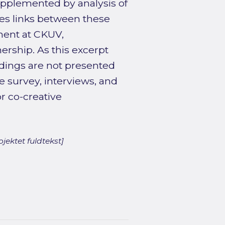
upplemented by analysis of
ses links between these
ent at CKUV,
ership. As this excerpt
ndings are not presented
he survey, interviews, and
r co-creative
jektet fuldtekst]