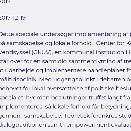
2017
2017-12-19
Dette speciale undersøger implementering af po
på samskabelse og lokale forhold i Center for
Vendsyssel (CKUV), en kommunal institution 
står over for en samtidig sammenflytning af tr
at udarbejde og implementere handleplaner 
måltidspolitik. Med udgangspunkt i debatten o
behovet for lokal oversættelse af politiske bes
specialet, hvordan beslutninger truffet langt fra
implementeres, så lokale forhold får betydning
gennem samskabelse. Teoretisk forankres studi
dialogtraditionen samt i empowerment evaluat