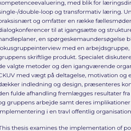
kompetenceevaluering, med blik for læringsd
single-/double-loop og transformativ læring. 
praksisnært og omfatter en række fællesmøder 
dialogkonferencer til at igangsætte og struktu
handleplaner, en spørgeskemaundersøgelse b
fokusgruppeinterview med en arbejdsgruppe, s
gruppens skriftlige produkt. Specialet disk
de valgte metoder og den igangværende organ
CKUV med vægt på deltagelse, motivation og e
dækker indledning og design, præsenteres konkr
den fulde afhandling fremlægges resultater fr
og gruppens arbejde samt deres implikatione
implementering i en travl offentlig organisation
This thesis examines the implementation of polit