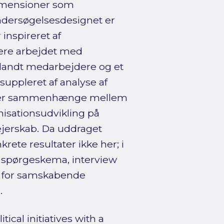
imensioner som
Undersøgelsesdesignet er
inspireret af
rere arbejdet med
landt medarbejdere og et
uppleret af analyse af
uterer sammenhænge mellem
isationsudvikling på
jerskab. Da uddraget
ete resultater ikke her; i
a spørgeskema, interview
r for samskabende
.
ical initiatives with a