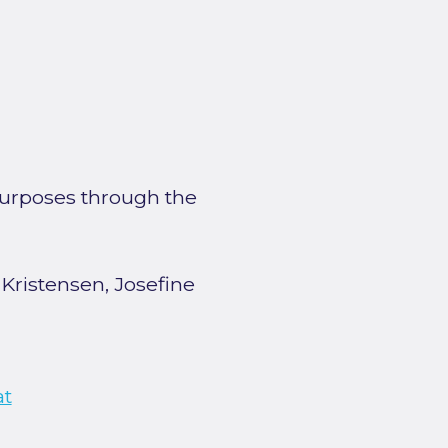
 purposes through the
;
Kristensen, Josefine
at