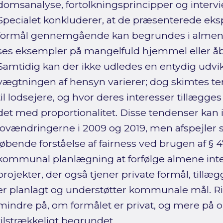
domsanalyse, fortolkningsprincipper og inte
Specialet konkluderer, at de præsenterede ekspr
formål gennemgående kan begrundes i almene 
ses eksempler på mangelfuld hjemmel eller åbe
Samtidig kan der ikke udledes en entydig udvikl
vægtningen af hensyn varierer; dog skimtes 
til lodsejere, og hvor deres interesser tillæg
det med proportionalitet. Disse tendenser kan ik
lovændringerne i 2009 og 2019, men afspejler 
løbende forståelse af fairness ved brugen af § 
kommunal planlægning at forfølge almene inter
projekter, der også tjener private formål, tillæ
er planlagt og understøtter kommunale mål. R
mindre på, om formålet er privat, og mere på
tilstrækkeligt begrundet.