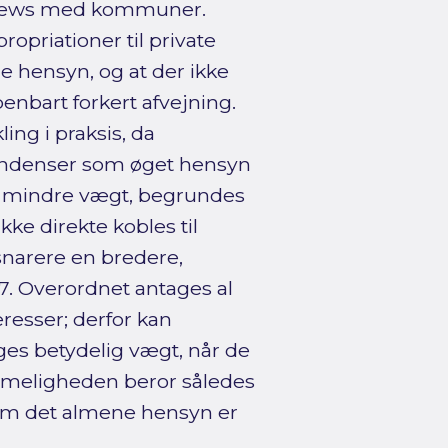
rviews med kommuner.
opriationer til private
hensyn, og at der ikke
nbart forkert afvejning.
ing i praksis, da
tendenser som øget hensyn
ges mindre vægt, begrundes
ke direkte kobles til
snarere en bredere,
47. Overordnet antages al
esser; derfor kan
gges betydelig vægt, når de
imeligheden beror således
 om det almene hensyn er