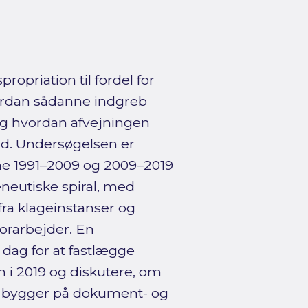
opriation til fordel for
vordan sådanne indgreb
g hvordan afvejningen
tid. Undersøgelsen er
erne 1991–2009 og 2009–2019
eutiske spiral, med
ra klageinstanser og
orarbejder. En
i dag for at fastlægge
 i 2019 og diskutere, om
t bygger på dokument- og