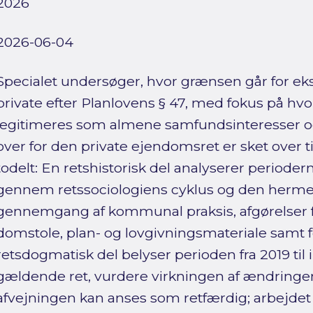
2026
2026-06-04
Specialet undersøger, hvor grænsen går for ekspr
private efter Planlovens § 47, med fokus på h
legitimeres som almene samfundsinteresser o
over for den private ejendomsret er sket over 
todelt: En retshistorisk del analyserer period
gennem retssociologiens cyklus og den hermen
gennemgang af kommunal praksis, afgørelser f
domstole, plan- og lovgivningsmateriale samt f
retsdogmatisk del belyser perioden fra 2019 til 
gældende ret, vurdere virkningen af ændringen
afvejningen kan anses som retfærdig; arbejde