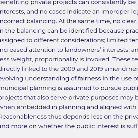
benefiting private projects can consistently be 
interests, and no cases indicate an improper le
incorrect balancing. At the same time, no clea
in the balancing can be identified because prac
assigned to different considerations; limited t
increased attention to landowners’ interests, 
less weight, proportionality is invoked. These 
directly linked to the 2009 and 2019 amendment
evolving understanding of fairness in the use of
municipal planning is assumed to pursue public
projects that also serve private purposes may b
when embedded in planning and aligned with m
Reasonableness thus depends less on the priva
and more on whether the public interest is suff