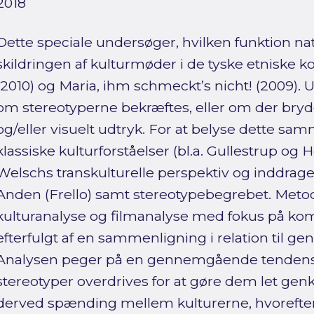
2018
Dette speciale undersøger, hvilken funktion nat
skildringen af kulturmøder i de tyske etniske 
(2010) og Maria, ihm schmeckt’s nicht! (2009).
om stereotyperne bekræftes, eller om der bry
og/eller visuelt udtryk. For at belyse dette sa
klassiske kulturforståelser (bl.a. Gullestrup o
Welschs transkulturelle perspektiv og inddrag
Anden (Frello) samt stereotypebegrebet. Meto
kulturanalyse og filmanalyse med fokus på ko
efterfulgt af en sammenligning i relation til 
Analysen peger på en gennemgående tendens i
stereotyper overdrives for at gøre dem let gen
derved spænding mellem kulturerne, hvorefte