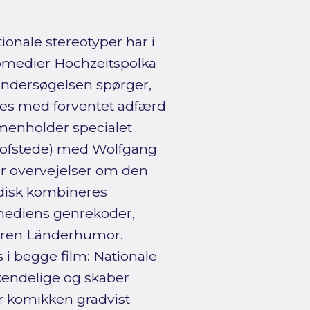
ionale stereotyper har i
komedier Hochzeitspolka
 Undersøgelsen spørger,
des med forventet adfærd
mmenholder specialet
g Hofstede) med Wolfgang
er overvejelser om den
disk kombineres
mediens genrekoder,
genren Länderhumor.
 begge film: Nationale
kendelige og skaber
r komikken gradvist