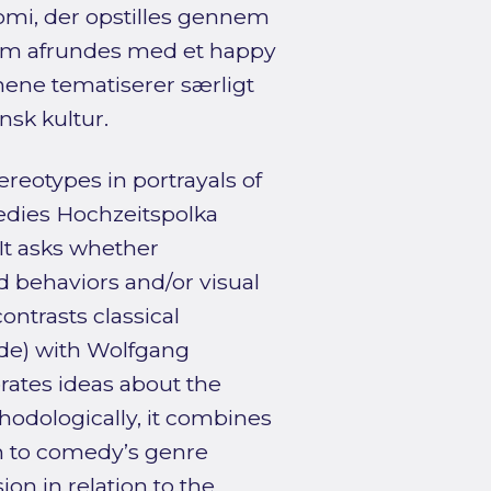
omi, der opstilles gennem
, som afrundes med et happy
lmene tematiserer særligt
nsk kultur.
ereotypes in portrayals of
edies Hochzeitspolka
 It asks whether
 behaviors and/or visual
ontrasts classical
ede) with Wolfgang
rates ideas about the
thodologically, it combines
ion to comedy’s genre
on in relation to the