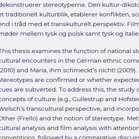
dekonstruerer stereotyperne. Den kultur-dikot
et traditionelt kulturblik, etablerer konflikten
end i tråd med et transkulturelt perspektiv. Fi
møder mellem tysk og polsk samt tysk og italie
This thesis examines the function of national st
cultural encounters in the German ethnic com
(2010) and Maria, ihm schmeckt’s nicht! (2009).
stereotypes are confirmed or whether expected
cues are subverted. To address this, the study c
concepts of culture (e.g., Gullestrup and Hofst
Welsch’s transcultural perspective, and incorpo
Other (Frello) and the notion of stereotype. Me
cultural analysis and film analysis with attent
conventions, followed by a comparative discussi