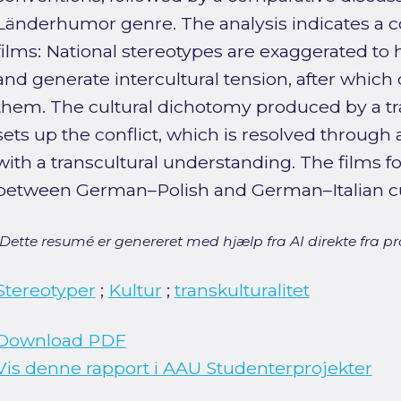
Länderhumor genre. The analysis indicates a c
films: National stereotypes are exaggerated to 
and generate intercultural tension, after whi
them. The cultural dichotomy produced by a tra
sets up the conflict, which is resolved through
with a transcultural understanding. The films 
between German–Polish and German–Italian cu
[Dette resumé er genereret med hjælp fra AI direkte fra pro
Stereotyper
;
Kultur
;
transkulturalitet
Download PDF
Vis denne rapport i AAU Studenterprojekter