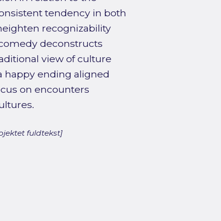
onsistent tendency in both
heighten recognizability
ch comedy deconstructs
ditional view of culture
 a happy ending aligned
focus on encounters
ltures.
jektet fuldtekst]