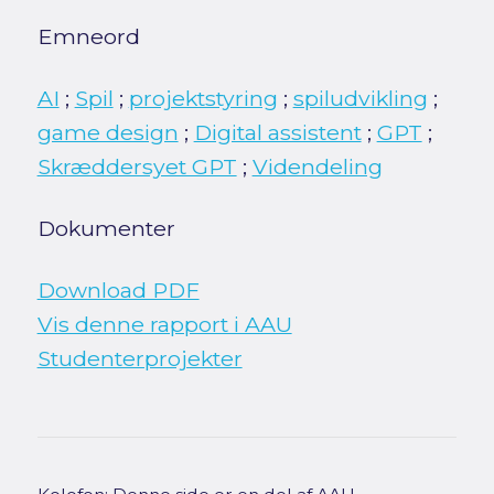
Emneord
AI
;
Spil
;
projektstyring
;
spiludvikling
;
game design
;
Digital assistent
;
GPT
;
Skræddersyet GPT
;
Videndeling
Dokumenter
Download PDF
Vis denne rapport i AAU
Studenterprojekter