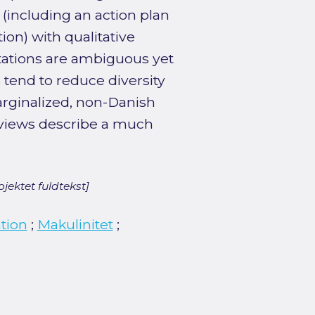
(including an action plan
tion) with qualitative
ntations are ambiguous yet
 tend to reduce diversity
arginalized, non-Danish
rviews describe a much
jektet fuldtekst]
ation
;
Makulinitet
;