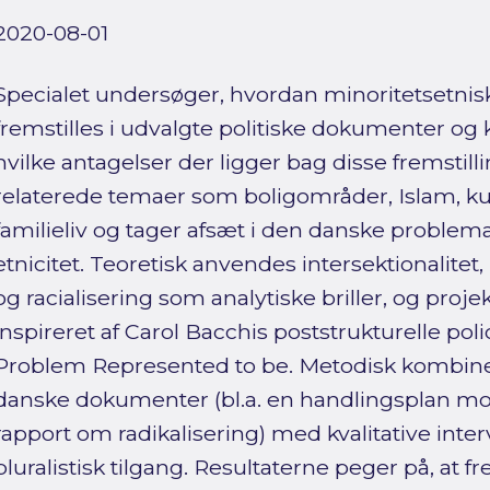
2020-08-01
Specialet undersøger, hvordan minoritetsetn
fremstilles i udvalgte politiske dokumenter og k
hvilke antagelser der ligger bag disse fremstil
relaterede temaer som boligområder, Islam, kul
familieliv og tager afsæt i den danske problema
etnicitet. Teoretisk anvendes intersektionalite
og racialisering som analytiske briller, og proj
inspireret af Carol Bacchis poststrukturelle pol
Problem Represented to be. Metodisk kombiner
danske dokumenter (bl.a. en handlingsplan mo
rapport om radikalisering) med kvalitative inte
pluralistisk tilgang. Resultaterne peger på, at f