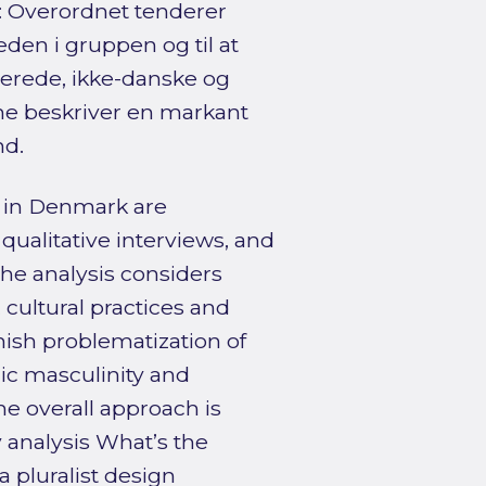
n: Overordnet tenderer
den i gruppen og til at
erede, ikke-danske og
e beskriver en markant
nd.
 in Denmark are
ualitative interviews, and
he analysis considers
 cultural practices and
anish problematization of
nic masculinity and
the overall approach is
y analysis What’s the
 pluralist design