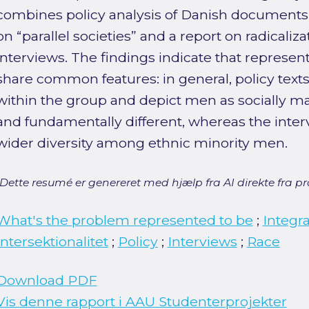
combines policy analysis of Danish documents 
on “parallel societies” and a report on radicaliza
interviews. The findings indicate that represe
share common features: in general, policy texts
within the group and depict men as socially m
and fundamentally different, whereas the inte
wider diversity among ethnic minority men.
[Dette resumé er genereret med hjælp fra AI direkte fra pro
What's the problem represented to be
;
Integr
Intersektionalitet
;
Policy
;
Interviews
;
Race
Download PDF
Vis denne rapport i AAU Studenterprojekter