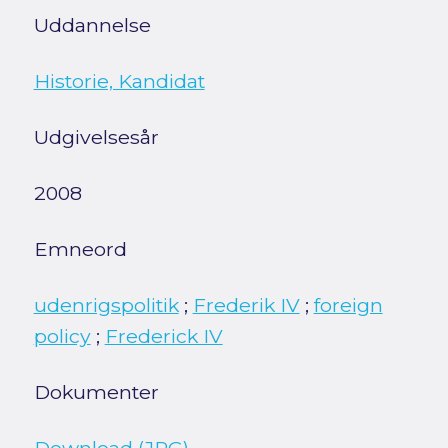
Uddannelse
Historie, Kandidat
Udgivelsesår
2008
Emneord
udenrigspolitik
;
Frederik IV
;
foreign
policy
;
Frederick IV
Dokumenter