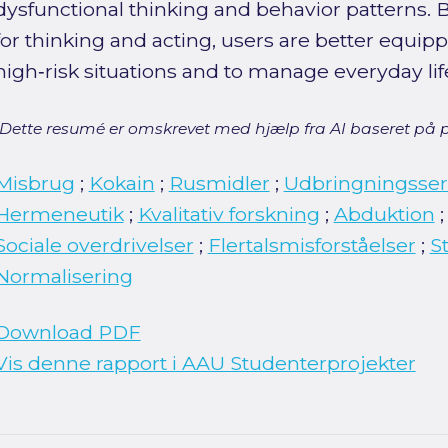
dysfunctional thinking and behavior patterns. 
for thinking and acting, users are better equipp
high‑risk situations and to manage everyday lif
[Dette resumé er omskrevet med hjælp fra AI baseret på p
Misbrug
;
Kokain
;
Rusmidler
;
Udbringningsser
Hermeneutik
;
Kvalitativ forskning
;
Abduktion
Sociale overdrivelser
;
Flertalsmisforståelser
;
S
Normalisering
Download PDF
Vis denne rapport i AAU Studenterprojekter