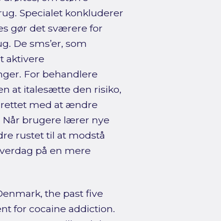
rug. Specialet konkluderer
ces gør det sværere for
ug. De sms’er, som
t aktivere
nger. For behandlere
 at italesætte den risiko,
lrettet med at ændre
Når brugere lærer nye
re rustet til at modstå
 hverdag på en mere
 Denmark, the past five
t for cocaine addiction.