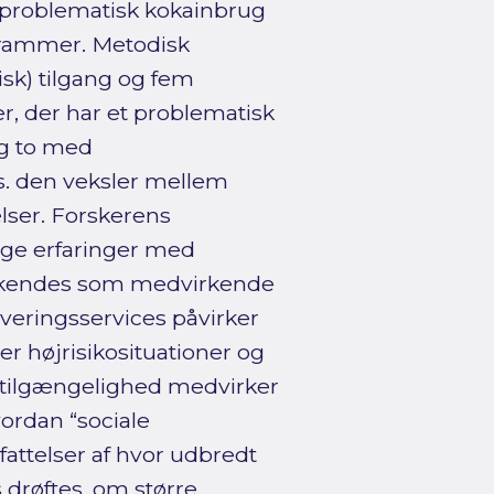
 problematisk kokainbrug
grammer. Metodisk
sk) tilgang og fem
r, der har et problematisk
og to med
s. den veksler mellem
lser. Forskerens
lige erfaringer med
rkendes som medvirkende
leveringsservices påvirker
r højrisikosituationer og
t tilgængelighed medvirker
vordan “sociale
pfattelser af hvor udbredt
 drøftes, om større