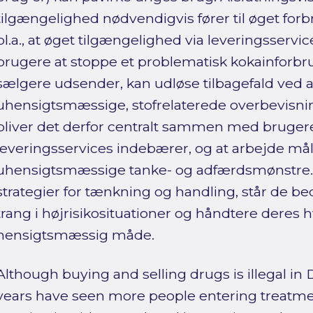
tilgængelighed nødvendigvis fører til øget forb
bl.a., at øget tilgængelighed via leveringsservi
brugere at stoppe et problematisk kokainforbr
sælgere udsender, kan udløse tilbagefald ved a
uhensigtsmæssige, stofrelaterede overbevisni
bliver det derfor centralt sammen med brugeren
leveringsservices indebærer, og at arbejde må
uhensigtsmæssige tanke- og adfærdsmønstre. 
strategier for tænkning og handling, står de bed
trang i højrisikosituationer og håndtere deres
hensigtsmæssig måde.
Although buying and selling drugs is illegal in
years have seen more people entering treatmen