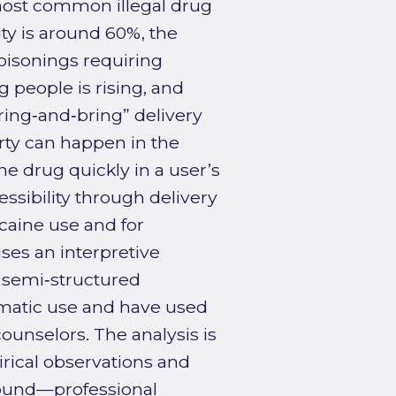
 most common illegal drug
ity is around 60%, the
poisonings requiring
people is rising, and
“ring‑and‑bring” delivery
arty can happen in the
he drug quickly in a user’s
ssibility through delivery
caine use and for
ses an interpretive
 semi‑structured
ematic use and have used
ounselors. The analysis is
rical observations and
round—professional