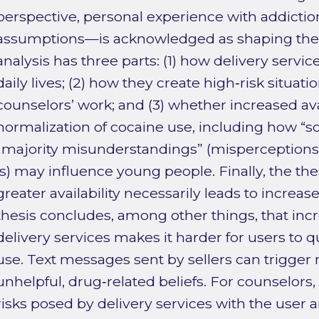
perspective, personal experience with addictio
assumptions—is acknowledged as shaping the i
analysis has three parts: (1) how delivery servic
daily lives; (2) how they create high‑risk situat
counselors’ work; and (3) whether increased avai
normalization of cocaine use, including how “s
“majority misunderstandings” (misperceptio
is) may influence young people. Finally, the th
greater availability necessarily leads to incre
thesis concludes, among other things, that incre
delivery services makes it harder for users to 
use. Text messages sent by sellers can trigger 
unhelpful, drug‑related beliefs. For counselors, 
risks posed by delivery services with the user 