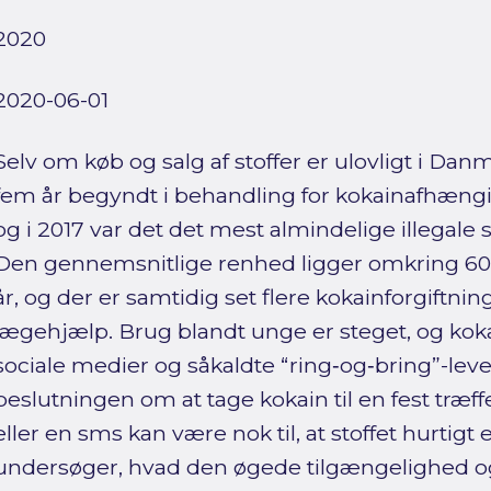
2020
2020-06-01
Selv om køb og salg af stoffer er ulovligt i Dan
fem år begyndt i behandling for kokainafhængi
og i 2017 var det det mest almindelige illegale s
Den gennemsnitlige renhed ligger omkring 60 %
år, og der er samtidig set flere kokainforgiftni
lægehjælp. Brug blandt unge er steget, og kokain 
sociale medier og såkaldte “ring‑og‑bring”-leve
beslutningen om at tage kokain til en fest træffe
eller en sms kan være nok til, at stoffet hurtigt
undersøger, hvad den øgede tilgængelighed og