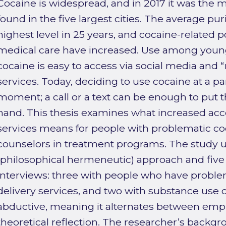
Cocaine is widespread, and in 2017 it was the
found in the five largest cities. The average pur
highest level in 25 years, and cocaine-related 
medical care have increased. Use among young 
cocaine is easy to access via social media and 
services. Today, deciding to use cocaine at a p
moment; a call or a text can be enough to put t
hand. This thesis examines what increased acce
services means for people with problematic co
counselors in treatment programs. The study u
(philosophical hermeneutic) approach and five
interviews: three with people who have probl
delivery services, and two with substance use c
abductive, meaning it alternates between empi
theoretical reflection. The researcher’s backg