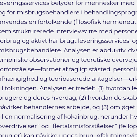
leveringsservices betyder for mennesker med
og for misbrugsbehandlere i behandlingspro
anvendes en fortolkende (filosofisk hermeneuti
semistrukturerede interviews: tre med persone
forbrug og aktivt har brugt leveringsservices, 
misbrugsbehandlere. Analysen er abduktiv, dv
empiriske observationer og teoretiske overveje
forforståelse—formet af fagligt ståsted, person
afhængighed og teoribaserede antagelser—e
til tolkningen. Analysen er tredelt: (1) hvordan 
brugere og deres hverdag, (2) hvordan de skabe
påvirker behandlernes arbejde, og (3) om øge
til en normalisering af kokainbrug, herunder h
overdrivelser” og “flertalsmisforståelser” (fejlo
brug er) kan påvirke unges brug. Afslutningsvis