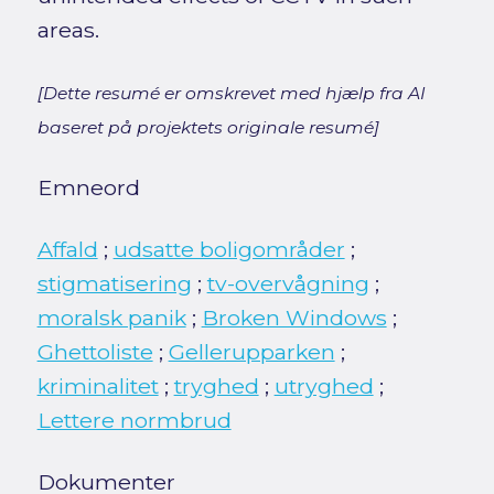
areas.
[Dette resumé er omskrevet med hjælp fra AI
baseret på projektets originale resumé]
Emneord
Affald
;
udsatte boligområder
;
stigmatisering
;
tv-overvågning
;
moralsk panik
;
Broken Windows
;
Ghettoliste
;
Gellerupparken
;
kriminalitet
;
tryghed
;
utryghed
;
Lettere normbrud
Dokumenter