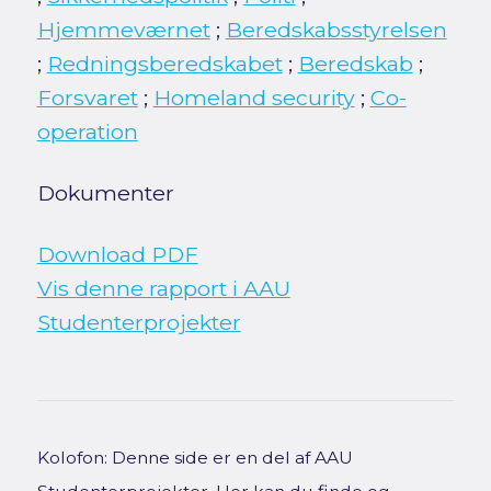
Hjemmeværnet
;
Beredskabsstyrelsen
;
Redningsberedskabet
;
Beredskab
;
Forsvaret
;
Homeland security
;
Co-
operation
Dokumenter
Download PDF
Vis denne rapport i AAU
Studenterprojekter
Kolofon: Denne side er en del af AAU