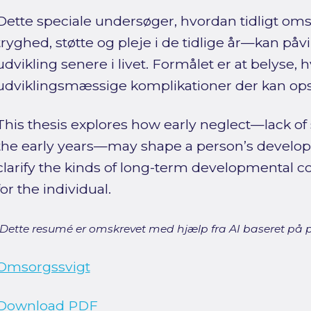
Dette speciale undersøger, hvordan tidligt 
tryghed, støtte og pleje i de tidlige år—kan på
udvikling senere i livet. Formålet er at belyse, 
udviklingsmæssige komplikationer der kan opst
This thesis explores how early neglect—lack of s
the early years—may shape a person’s developmen
clarify the kinds of long-term developmental co
for the individual.
[Dette resumé er omskrevet med hjælp fra AI baseret på p
Omsorgssvigt
Download PDF