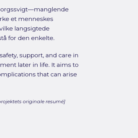
omsorgssvigt—manglende
virke et menneskes
hvilke langsigtede
å for den enkelte.
afety, support, and care in
t later in life. It aims to
mplications that can arise
rojektets originale resumé]