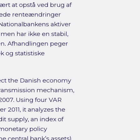
ært at opstå ved brug af
ntede renteændringer
Nationalbankens aktiver
 men har ikke en stabil,
. Afhandlingen peger
 og statistiske
ffect the Danish economy
transmission mechanism,
n 2007. Using four VAR
 2011, it analyzes the
it supply, an index of
d monetary policy
the central bank’s assets).