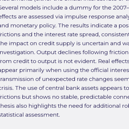
Several models include a dummy for the 2007–2
effects are assessed via impulse response analy
and monetary policy. The results indicate a posi
frictions and the interest rate spread, consiste
the impact on credit supply is uncertain and wa
investigation. Output declines following friction
from credit to output is not evident. Real effec
appear primarily when using the official interes
transmission of unexpected rate changes see
crisis. The use of central bank assets appears 
frictions but shows no stable, predictable connec
thesis also highlights the need for additional 
statistical assessment.