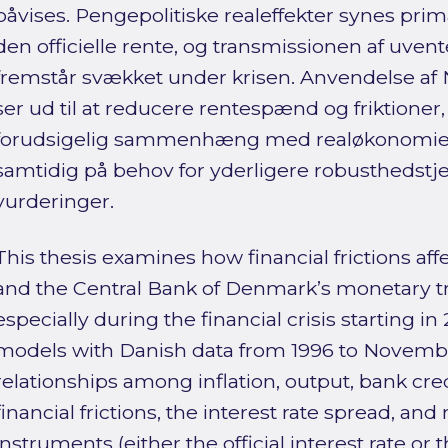
påvises. Pengepolitiske realeffekter synes prim
den officielle rente, og transmissionen af uve
fremstår svækket under krisen. Anvendelse af 
ser ud til at reducere rentespænd og friktioner,
forudsigelig sammenhæng med realøkonomien
samtidig på behov for yderligere robusthedstjek
vurderinger.
This thesis examines how financial frictions a
and the Central Bank of Denmark’s monetary 
especially during the financial crisis starting i
models with Danish data from 1996 to November
relationships among inflation, output, bank cred
financial frictions, the interest rate spread, an
instruments (either the official interest rate or 