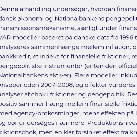
Denne afhandling undersøger, hvordan finansiel
dansk økonomi og Nationalbankens pengepolit
transmissionsmekanisme, særligt under finansk
VAR-modeller baseret på danske data fra 1996 
analyseres sammenhænge mellem inflation, pr
bankkredit, et indeks for finansielle friktioner
pengepolitiske instrumenter (enten den officiell
Nationalbankens aktiver). Flere modeller inkl
kriseperioden 2007–2008, og effekter vurderes
analyser af chok i friktioner og pengepolitik. R
positiv sammenhæng mellem finansielle friktio
med agency-omkostninger, mens effekten på k
og bør undersøges nærmere. Produktionsniveau
friktionschok, men en klar forsinket effekt fra kr