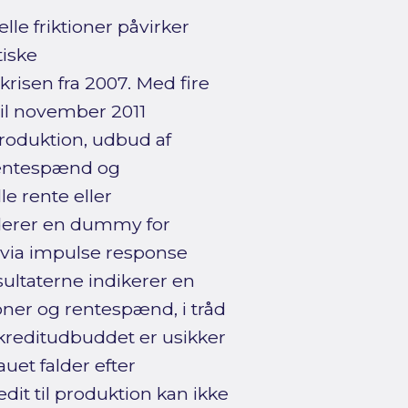
le friktioner påvirker
iske
risen fra 2007. Med fire
til november 2011
oduktion, udbud af
, rentespænd og
e rente eller
uderer en dummy for
 via impulse response
esultaterne indikerer en
ner og rentespænd, i tråd
reditudbuddet er usikker
et falder efter
edit til produktion kan ikke