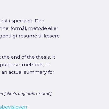
dst i specialet. Den
ne, formål, metode eller
egentligt resumé til læsere
the end of the thesis. It
, purpose, methods, or
or an actual summary for
rojektets originale resumé]
sbevisloven
;