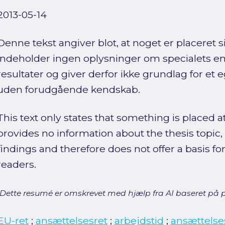
2013-05-14
Denne tekst angiver blot, at noget er placeret si
indeholder ingen oplysninger om specialets em
resultater og giver derfor ikke grundlag for et 
uden forudgående kendskab.
This text only states that something is placed at 
provides no information about the thesis topic
findings and therefore does not offer a basis f
readers.
[Dette resumé er omskrevet med hjælp fra AI baseret på p
EU-ret
;
ansættelsesret
;
arbejdstid
;
ansættelse