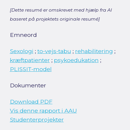
[Dette resumé er omskrevet med hjælp fra AI
baseret på projektets originale resumé]
Emneord
Sexologi
;
to-vejs-tabu
;
rehabilitering
;
kræftpatienter
;
psykoedukation
;
PLISSIT-model
Dokumenter
Download PDF
Vis denne rapport i AAU
Studenterprojekter