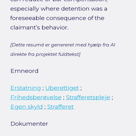
especially where detention was a
foreseeable consequence of the
claimant’s behavior.
[Dette resumé er genereret med hjælp fra AI
direkte fra projektet fuldtekst]
Emneord
Erstatning
;
Uberettiget
;
Frihedsberøvelse
;
Strafferetspleje
;
Egen skyld
;
Strafferet
Dokumenter