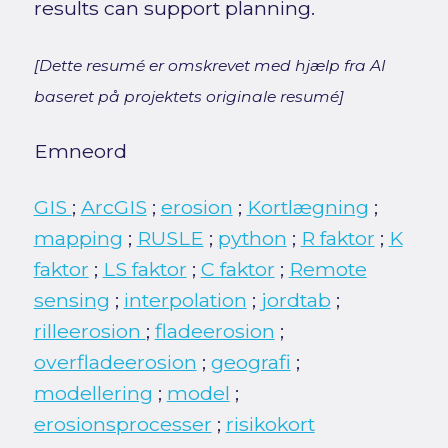
results can support planning.
[Dette resumé er omskrevet med hjælp fra AI
baseret på projektets originale resumé]
Emneord
GIS
;
ArcGIS
;
erosion
;
Kortlægning
;
mapping
;
RUSLE
;
python
;
R faktor
;
K
faktor
;
LS faktor
;
C faktor
;
Remote
sensing
;
interpolation
;
jordtab
;
rilleerosion
;
fladeerosion
;
overfladeerosion
;
geografi
;
modellering
;
model
;
erosionsprocesser
;
risikokort