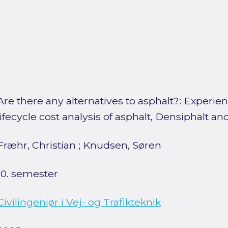
Are there any alternatives to asphalt?: Experien
lifecycle cost analysis of asphalt, Densiphalt a
Fræhr, Christian
;
Knudsen, Søren
10. semester
Civilingeniør i Vej- og Trafikteknik