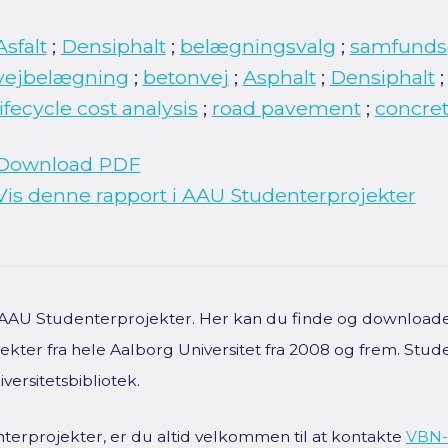
Asfalt
;
Densiphalt
;
belægningsvalg
;
samfunds
vejbelægning
;
betonvej
;
Asphalt
;
Densiphalt
lifecycle cost analysis
;
road pavement
;
concre
Download PDF
Vis denne rapport i AAU Studenterprojekter
f AAU Studenterprojekter. Her kan du finde og downloade 
kter fra hele Aalborg Universitet fra 2008 og frem. Stud
versitetsbibliotek.
terprojekter, er du altid velkommen til at kontakte
VBN-