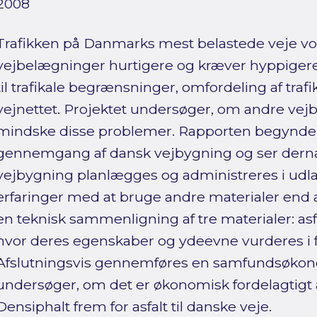
2008
Trafikken på Danmarks mest belastede veje voks
vejbelægninger hurtigere og kræver hyppigere 
til trafikale begrænsninger, omfordeling af trafi
vejnettet. Projektet undersøger, om andre ve
mindske disse problemer. Rapporten begynder
gennemgang af dansk vejbygning og ser dern
vejbygning planlægges og administreres i udl
erfaringer med at bruge andre materialer end a
en teknisk sammenligning af tre materialer: asf
hvor deres egenskaber og ydeevne vurderes i f
Afslutningsvis gennemføres en samfundsøkono
undersøger, om det er økonomisk fordelagtigt 
Densiphalt frem for asfalt til danske veje.