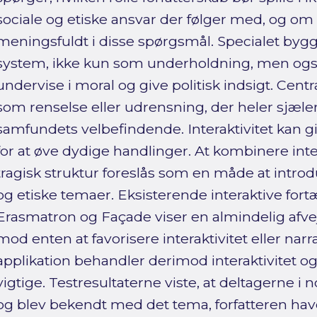
sociale og etiske ansvar der følger med, og o
meningsfuldt i disse spørgsmål. Specialet bygge
system, ikke kun som underholdning, men og
undervise i moral og give politisk indsigt. Centr
som renselse eller udrensning, der heler sjælen, 
samfundets velbefindende. Interaktivitet kan 
for at øve dydige handlinger. At kombinere int
tragisk struktur foreslås som en måde at introdu
og etiske temaer. Eksisterende interaktive for
Erasmatron og Façade viser en almindelig afve
mod enten at favorisere interaktivitet eller narr
applikation behandler derimod interaktivitet og
vigtige. Testresultaterne viste, at deltagerne 
og blev bekendt med det tema, forfatteren havd