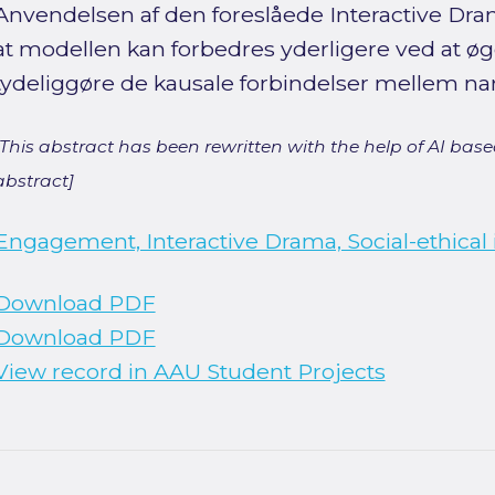
Anvendelsen af den foreslåede Interactive Dra
at modellen kan forbedres yderligere ved at øge
tydeliggøre de kausale forbindelser mellem na
[This abstract has been rewritten with the help of AI based
abstract]
Engagement, Interactive Drama, Social-ethical 
Download PDF
Download PDF
View record in AAU Student Projects