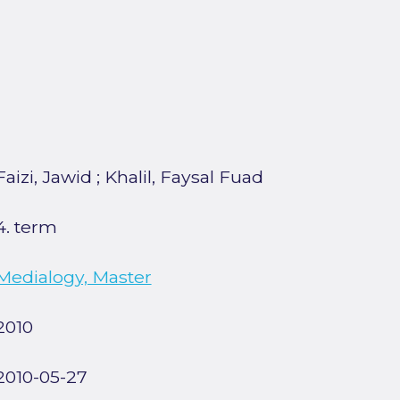
Faizi, Jawid
;
Khalil, Faysal Fuad
4. term
Medialogy, Master
2010
2010-05-27