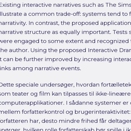
Existing interactive narratives such as The Si
illustrate a common trade-off: systems tend to fa
narrativity. In contrast, the proposed application
narrative structure as equally important. Tests
were engaged to some extent and recognized 
the author. Using the proposed Interactive Dr
it can be further improved by increasing interac
links among narrative events.
Dette speciale undersøger, hvordan fortælletek
som teater og film kan tilpasses til ikke-lineær
computerapplikationer. I sådanne systemer er d
mellem forfatterkontrol og brugerinteraktivitet
forfatteren har, desto mindre frihed får deltag
spørger, hvilken rolle forfatterskab bør spille i 