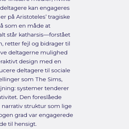
m deltagere kan engageres
r på Aristoteles’ tragiske
så som en måde at
alt står katharsis—forstået
retter fejl og bidrager til
give deltagerne mulighed
eraktivt design med en
cere deltagere til sociale
tællinger som The Sims,
jning: systemer tenderer
ativitet. Den foreslåede
 narrativ struktur som lige
i nogen grad var engagerede
e til hensigt.