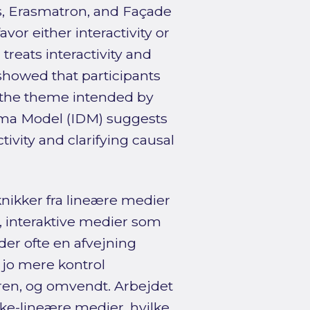
ms, Erasmatron, and Façade
vor either interactivity or
 treats interactivity and
 showed that participants
the theme intended by
ama Model (IDM) suggests
tivity and clarifying causal
nikker fra lineære medier
e, interaktive medier som
er ofte en afvejning
: jo mere kontrol
eren, og omvendt. Arbejdet
ikke-lineære medier, hvilke