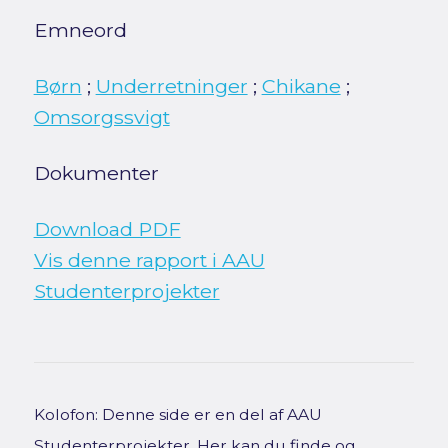
Emneord
Børn
;
Underretninger
;
Chikane
;
Omsorgssvigt
Dokumenter
Download PDF
Vis denne rapport i AAU
Studenterprojekter
Kolofon: Denne side er en del af AAU
Studenterprojekter. Her kan du finde og