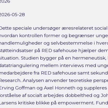
2026
2026-05-28
Dette speciale undersøger æresrelateret social
hvordan kontrollen former og begrænser unge
handlemuligheder og selvbestemmelse i hver
støtteindsatser på RED safehouse hjælper de
situation. Studien bygger på en hermeneutisk, 
datatriangulering mellem interviews med unge
medarbejdere fra RED safehouse samt sekundæ
Research. Analysen anvender teoretiske perspek
Erving Goffman og Axel Honneth og suppleres 
forståelse af socialt arbejdes dobbelthed og 
Larsens kritiske blikke på empowerment. Funde