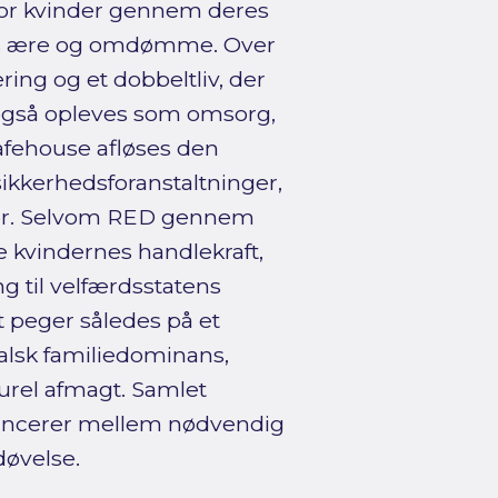
hvor kvinder gennem deres
ens ære og omdømme. Over
ring og et dobbeltliv, der
gså opleves som omsorg,
afehouse afløses den
 sikkerhedsforanstaltninger,
er. Selvom RED gennem
kvindernes handlekraft,
g til velfærdsstatens
 peger således på et
kalsk familiedominans,
urel afmagt. Samlet
alancerer mellem nødvendig
øvelse.