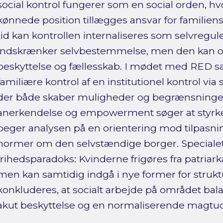
social kontrol fungerer som en social orden, 
kønnede position tillægges ansvar for famili
tid kan kontrollen internaliseres som selvregule
indskrænker selvbestemmelse, men den kan o
beskyttelse og fællesskab. I mødet med RED s
familiære kontrol af en institutionel kontrol via
der både skaber muligheder og begrænsning
anerkendelse og empowerment søger at styrke 
peger analysen på en orientering mod tilpasnin
normer om den selvstændige borger. Specialet
frihedsparadoks: Kvinderne frigøres fra patriar
men kan samtidig indgå i nye former for strukt
konkluderes, at socialt arbejde på området b
akut beskyttelse og en normaliserende magtud