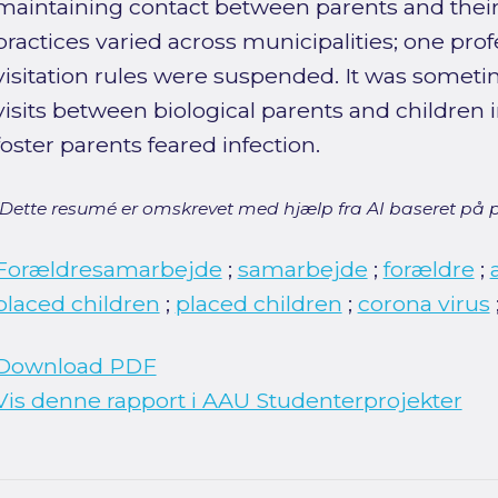
maintaining contact between parents and their
practices varied across municipalities; one prof
visitation rules were suspended. It was sometim
visits between biological parents and children 
foster parents feared infection.
[Dette resumé er omskrevet med hjælp fra AI baseret på p
Forældresamarbejde
;
samarbejde
;
forældre
;
placed children
;
placed children
;
corona virus
Download PDF
Vis denne rapport i AAU Studenterprojekter