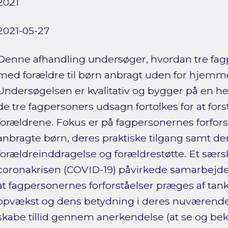
2021
2021-05-27
Denne afhandling undersøger, hvordan tre fa
med forældre til børn anbragt uden for hjemmet 
Undersøgelsen er kvalitativ og bygger på en h
de tre fagpersoners udsagn fortolkes for at fo
forældrene. Fokus er på fagpersonernes forforstå
anbragte børn, deres praktiske tilgang samt de
forældreinddragelse og forældrestøtte. Et særsk
coronakrisen (COVID-19) påvirkede samarbejdet
at fagpersonernes forforståelser præges af ta
opvækst og dens betydning i deres nuværende l
skabe tillid gennem anerkendelse (at se og be