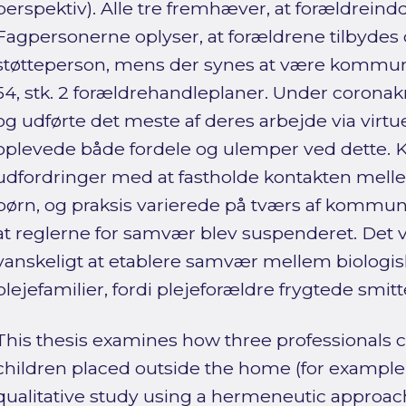
perspektiv). Alle tre fremhæver, at forældreind
Fagpersonerne oplyser, at forældrene tilbydes
støtteperson, mens der synes at være kommunal v
54, stk. 2 forældrehandleplaner. Under corona
og udførte det meste af deres arbejde via virtu
oplevede både fordele og ulemper ved dette. K
udfordringer med at fastholde kontakten mell
børn, og praksis varierede på tværs af kommune
at reglerne for samvær blev suspenderet. Det va
vanskeligt at etablere samvær mellem biologis
plejefamilier, fordi plejeforældre frygtede smitt
This thesis examines how three professionals c
children placed outside the home (for example, in
qualitative study using a hermeneutic approach