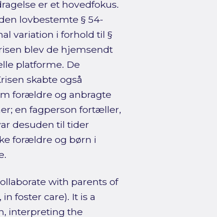
dragelse er et hovedfokus.
 den lovbestemte § 54-
ariation i forhold til §
krisen blev de hjemsendt
elle platforme. De
risen skabte også
em forældre og anbragte
r; en fagperson fortæller,
r desuden til tider
ke forældre og børn i
e.
ollaborate with parents of
 foster care). It is a
, interpreting the