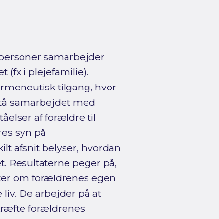
gpersoner samarbejder
(fx i plejefamilie).
ermeneutisk tilgang, hvor
rstå samarbejdet med
elser af forældre til
res syn på
ilt afsnit belyser, hvordan
. Resultaterne peger på,
nker om forældrenes egen
iv. De arbejder på at
kræfte forældrenes