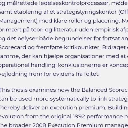
og målrettede ledelseskontrolprocesser, mødes
samt etablering af et strategistyringskontor (Off
Management) med klare roller og placering. Me
primært på teori og litteratur uden empirisk a
og det belyser både begrundelser for fortsat a
Scorecard og fremførte kritikpunkter. Bidraget
ramme, der kan hjælpe organisationer med at o
operationel handling; konklusionerne er koncep
vejledning frem for evidens fra feltet.
This thesis examines how the Balanced Scorec
can be used more systematically to link strate
thereby deliver an execution premium. Buildin
evolution from the original 1992 performance
the broader 2008 Execution Premium managem