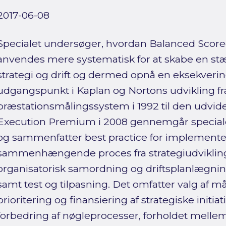
2017-06-08
Specialet undersøger, hvordan Balanced Scorec
anvendes mere systematisk for at skabe en st
strategi og drift og dermed opnå en eksekveri
udgangspunkt i Kaplan og Nortons udvikling fr
præstationsmålingssystem i 1992 til den udvi
Execution Premium i 2008 gennemgår specialet
og sammenfatter best practice for implementer
sammenhængende proces fra strategiudviklin
organisatorisk samordning og driftsplanlægning
samt test og tilpasning. Det omfatter valg af m
prioritering og finansiering af strategiske initiat
forbedring af nøgleprocesser, forholdet mellem