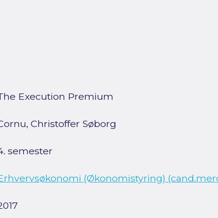
The Execution Premium
Cornu, Christoffer Søborg
4. semester
Erhvervsøkonomi (Økonomistyring) (cand.merc.
2017