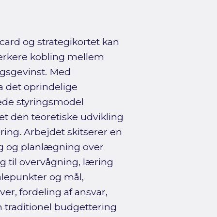
ard og strategikortet kan
ærkere kobling mellem
ngsgevinst. Med
a det oprindelige
dede styringsmodel
 den teoretiske udvikling
ing. Arbejdet skitserer en
g og planlægning over
 til overvågning, læring
ålepunkter og mål,
iver, fordeling af ansvar,
 traditionel budgettering