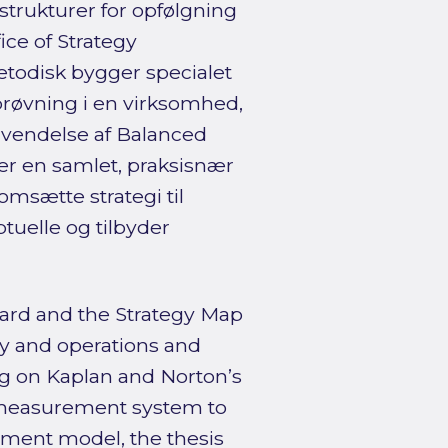
trukturer for opfølgning
ice of Strategy
todisk bygger specialet
fprøvning i en virksomhed,
nvendelse af Balanced
 er en samlet, praksisnær
msætte strategi til
tuelle og tilbyder
ard and the Strategy Map
gy and operations and
g on Kaplan and Norton’s
 measurement system to
ent model, the thesis