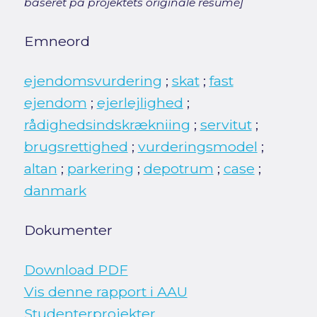
baseret på projektets originale resumé]
Emneord
ejendomsvurdering
;
skat
;
fast
ejendom
;
ejerlejlighed
;
rådighedsindskrækniing
;
servitut
;
brugsrettighed
;
vurderingsmodel
;
altan
;
parkering
;
depotrum
;
case
;
danmark
Dokumenter
Download PDF
Vis denne rapport i AAU
Studenterprojekter