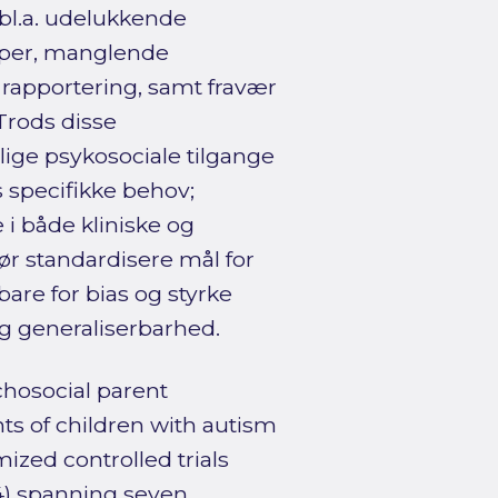
bl.a. udelukkende
pper, manglende
 rapportering, samt fravær
 Trods disse
lige psykosociale tilgange
s specifikke behov;
 i både kliniske og
ør standardisere mål for
re for bias og styrke
og generaliserbarhed.
hosocial parent
s of children with autism
zed controlled trials
4) spanning seven