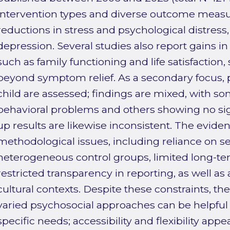
intervention types and diverse outcome measur
reductions in stress and psychological distress
depression. Several studies also report gains i
such as family functioning and life satisfaction
beyond symptom relief. As a secondary focus, p
child are assessed; findings are mixed, with 
behavioral problems and others showing no sig
up results are likewise inconsistent. The eviden
methodological issues, including reliance on s
heterogeneous control groups, limited long-te
restricted transparency in reporting, as well as 
cultural contexts. Despite these constraints, th
varied psychosocial approaches can be helpful w
specific needs; accessibility and flexibility appe