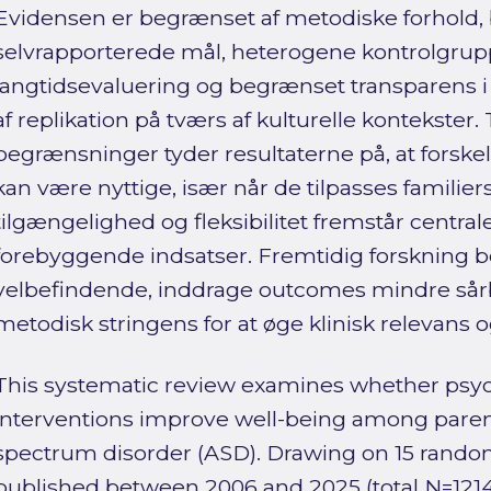
Evidensen er begrænset af metodiske forhold, 
selvrapporterede mål, heterogene kontrolgru
langtidsevaluering og begrænset transparens i
af replikation på tværs af kulturelle kontekster.
begrænsninger tyder resultaterne på, at forskel
kan være nyttige, især når de tilpasses familier
tilgængelighed og fleksibilitet fremstår centrale
forebyggende indsatser. Fremtidig forskning b
velbefindende, inddrage outcomes mindre sårba
metodisk stringens for at øge klinisk relevans 
This systematic review examines whether psyc
interventions improve well-being among parent
spectrum disorder (ASD). Drawing on 15 randomi
published between 2006 and 2025 (total N=121