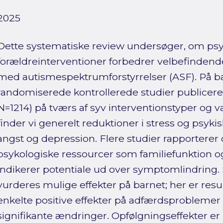
2025
Dette systematiske review undersøger, om psy
forældreinterventioner forbedrer velbefindende
med autismespektrumforstyrrelser (ASF). På b
randomiserede kontrollerede studier publicer
N=1214) på tværs af syv interventionstyper og 
finder vi generelt reduktioner i stress og psyki
angst og depression. Flere studier rapporterer 
psykologiske ressourcer som familiefunktion og 
indikerer potentiale ud over symptomlindring
vurderes mulige effekter på barnet; her er res
enkelte positive effekter på adfærdsprobleme
signifikante ændringer. Opfølgningseffekter er 