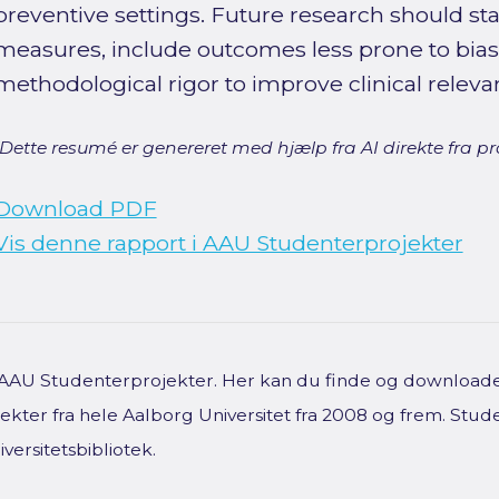
preventive settings. Future research should st
measures, include outcomes less prone to bias
methodological rigor to improve clinical relevan
[Dette resumé er genereret med hjælp fra AI direkte fra pro
Download PDF
Vis denne rapport i AAU Studenterprojekter
f AAU Studenterprojekter. Her kan du finde og downloade 
kter fra hele Aalborg Universitet fra 2008 og frem. Stud
versitetsbibliotek.