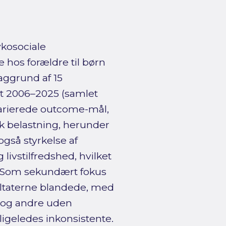
kosociale
 hos forældre til børn
aggrund af 15
et 2006–2025 (samlet
varierede outcome-mål,
sk belastning, herunder
også styrkelse af
livstilfredshed, hvilket
. Som sekundært fokus
ultaterne blandede, med
r og andre uden
ligeledes inkonsistente.