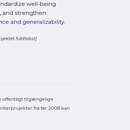
andardize well-being
, and strengthen
ce and generalizability.
jektet fuldtekst]
offentligt tilgængelige
enterprojekter fra før 2008 kan