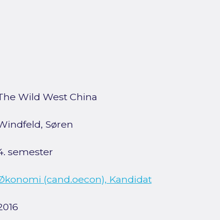
The Wild West China
Windfeld, Søren
4. semester
Økonomi (cand.oecon), Kandidat
2016