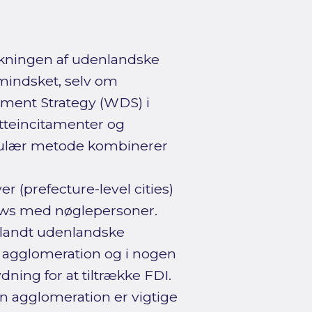
rækningen af udenlandske
 mindsket, selv om
ment Strategy (WDS) i
atteincitamenter og
ngulær metode kombinerer
r (prefecture-level cities)
iews med nøglepersoner.
 blandt udenlandske
n agglomeration og i nogen
ydning for at tiltrække FDI.
an agglomeration er vigtige