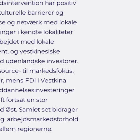
sintervention har positiv
kulturelle barrierer og
e og netværk med lokale
nger i kendte lokaliteter
rbejdet med lokale
t, og vestkinesiske
d udenlandske investorer.
source- til markedsfokus,
, mens FDI i Vestkina
s uddannelsesinvesteringer
t fortsat en stor
d Øst. Samlet set bidrager
ng, arbejdsmarkedsforhold
ellem regionerne.