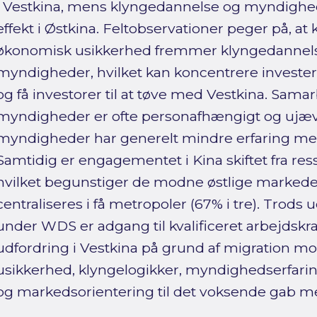
i Vestkina, mens klyngedannelse og myndighed
effekt i Østkina. Feltobservationer peger på, at 
økonomisk usikkerhed fremmer klyngedannels
myndigheder, hvilket kan koncentrere investeri
og få investorer til at tøve med Vestkina. Sama
myndigheder er ofte personafhængigt og ujævn
myndigheder har generelt mindre erfaring me
Samtidig er engagementet i Kina skiftet fra res
hvilket begunstiger de modne østlige markeder
centraliseres i få metropoler (67% i tre). Trod
under WDS er adgang til kvalificeret arbejdskraf
udfordring i Vestkina på grund af migration mo
usikkerhed, klyngelogikker, myndighedserfari
og markedsorientering til det voksende gab m