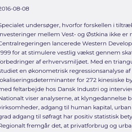
2016-08-08
Specialet undersøger, hvorfor forskellen i tilt
investeringer mellem Vest- og Østkina ikke er
Centralregeringen lancerede Western Develop
1999 for at stimulere vestlig vækst gennem sk
forbedringer af erhvervsmiljøet. Med en tria
studiet en økonometrisk regressionsanalyse af
lokaliseringsdeterminanter for 272 kinesiske bye
med feltarbejde hos Dansk Industri og interv
Nationalt viser analyserne, at klyngedannelse
virksomheder, adgang til human kapital, urba
grad adgang til søfragt har positiv statistisk bet
Regionalt fremgår det, at privatforbrug og urb