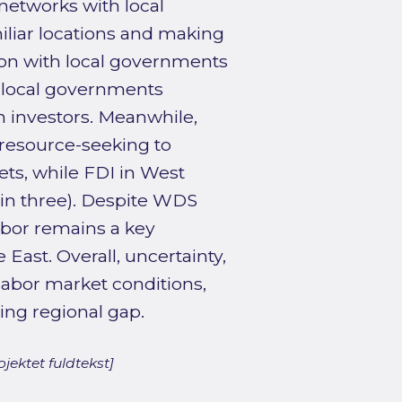
networks with local
liar locations and making
ion with local governments
 local governments
n investors. Meanwhile,
resource-seeking to
ts, while FDI in West
 in three). Despite WDS
abor remains a key
East. Overall, uncertainty,
abor market conditions,
ing regional gap.
jektet fuldtekst]