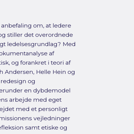
anbefaling om, at ledere
og stiller det overordnede
ligt ledelsesgrundlag? Med
okumentanalyse af
, og forankret i teori af
gh Andersen, Helle Hein og
t redesign og
 herunder en dybdemodel
ens arbejde med eget
bejdet med et personligt
missionens vejledninger
fleksion samt etiske og