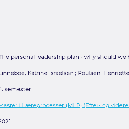
The personal leadership plan - why should we
Linneboe, Katrine Israelsen
;
Poulsen, Henriett
4. semester
Master i Læreprocesser (MLP) (Efter- og vider
2021