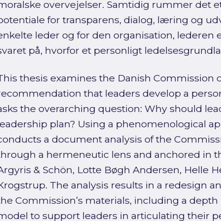
moralske overvejelser. Samtidig rummer det et 
potentiale for transparens, dialog, læring og ud
enkelte leder og for den organisation, lederen e
svaret på, hvorfor et personligt ledelsesgrundlag
This thesis examines the Danish Commission o
recommendation that leaders develop a person
asks the overarching question: Why should lea
leadership plan? Using a phenomenological ap
conducts a document analysis of the Commissio
through a hermeneutic lens and anchored in th
Argyris & Schön, Lotte Bøgh Andersen, Helle H
Krogstrup. The analysis results in a redesign 
the Commission’s materials, including a depth
model to support leaders in articulating their 