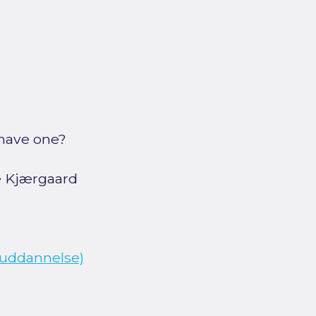
 have one?
e Kjærgaard
euddannelse)