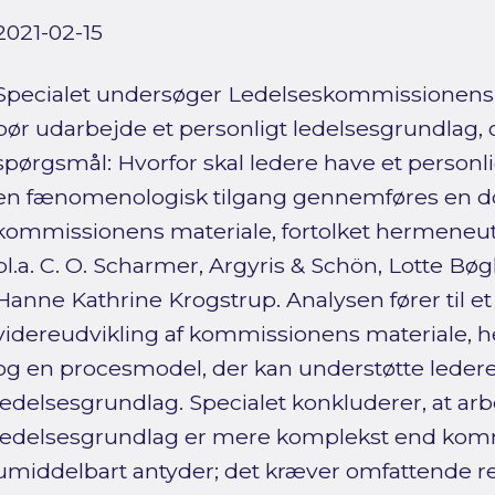
2021-02-15
Specialet undersøger Ledelseskommissionens 
bør udarbejde et personligt ledelsesgrundlag, 
spørgsmål: Hvorfor skal ledere have et person
en fænomenologisk tilgang gennemføres en d
kommissionens materiale, fortolket hermeneutisk
bl.a. C. O. Scharmer, Argyris & Schön, Lotte Bø
Hanne Kathrine Krogstrup. Analysen fører til e
videreudvikling af kommissionens materiale,
og en procesmodel, der kan understøtte leder
ledelsesgrundlag. Specialet konkluderer, at ar
ledelsesgrundlag er mere komplekst end kom
umiddelbart antyder; det kræver omfattende re