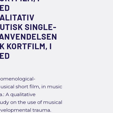
MED
ALITATIV
TISK SINGLE-
 ANVENDELSEN
 KORTFILM, I
MED
henomenological-
sical short film, in music
: A qualitative
dy on the use of musical
developmental trauma.