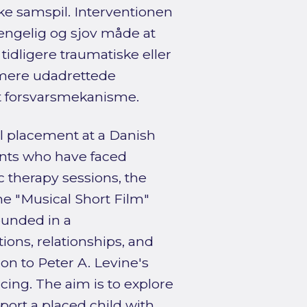
ske samspil. Interventionen
gængelig og sjov måde at
idligere traumatiske eller
 mere udadrettede
t forsvarsmekanisme.
al placement at a Danish
cents who have faced
 therapy sessions, the
he "Musical Short Film"
ounded in a
ns, relationships, and
on to Peter A. Levine's
ing. The aim is to explore
ort a placed child with