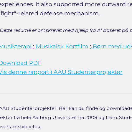
experiences. It also supported more outward re
"fight"-related defense mechanism.
[Dette resumé er omskrevet med hjælp fra AI baseret på p
Musikterapi
;
Musikalsk Kortfilm
;
Børn med udv
Download PDF
Vis denne rapport i AAU Studenterprojekter
f AAU Studenterprojekter. Her kan du finde og downloade 
kter fra hele Aalborg Universitet fra 2008 og frem. Stud
versitetsbibliotek.