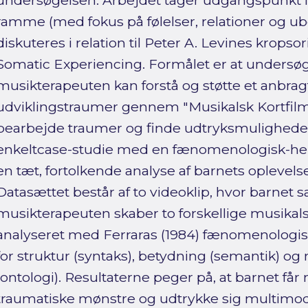
undersøgelsen. Arbejdet tager udgangspunkt 
ramme (med fokus på følelser, relationer og u
diskuteres i relation til Peter A. Levines krops
Somatic Experiencing. Formålet er at undersø
musikterapeuten kan forstå og støtte et anbra
udviklingstraumer gennem "Musikalsk Kortfil
bearbejde traumer og finde udtryksmuligheder.
enkeltcase-studie med en fænomenologisk-her
en tæt, fortolkende analyse af barnets oplevel
Datasættet består af to videoklip, hvor barn
musikterapeuten skaber to forskellige musikalsk
analyseret med Ferraras (1984) fænomenologis
for struktur (syntaks), betydning (semantik) og 
(ontologi). Resultaterne peger på, at barnet få
traumatiske mønstre og udtrykke sig multimod