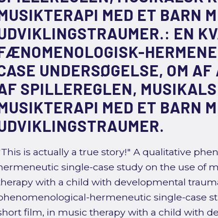
MUSIKTERAPI MED ET BARN 
UDVIKLINGSTRAUMER.: EN KV
FÆNOMENOLOGISK-HERMENEU
CASE UNDERSØGELSE, OM AF
AF SPILLEREGLEN, MUSIKALSK
MUSIKTERAPI MED ET BARN 
UDVIKLINGSTRAUMER.
"This is actually a true story!" A qualitative p
hermeneutic single-case study on the use of mu
therapy with a child with developmental trauma.
phenomenological-hermeneutic single-case stu
short film, in music therapy with a child with 