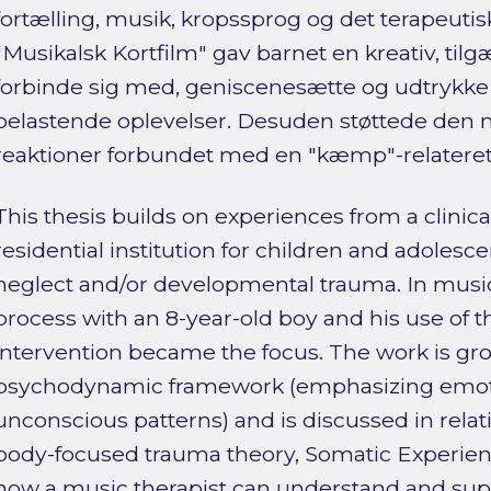
fortælling, musik, kropssprog og det terapeuti
"Musikalsk Kortfilm" gav barnet en kreativ, til
forbinde sig med, geniscenesætte og udtrykke t
belastende oplevelser. Desuden støttede den
reaktioner forbundet med en "kæmp"-relatere
This thesis builds on experiences from a clinic
residential institution for children and adoles
neglect and/or developmental trauma. In music
process with an 8-year-old boy and his use of t
intervention became the focus. The work is gr
psychodynamic framework (emphasizing emotio
unconscious patterns) and is discussed in relati
body-focused trauma theory, Somatic Experienc
how a music therapist can understand and supp