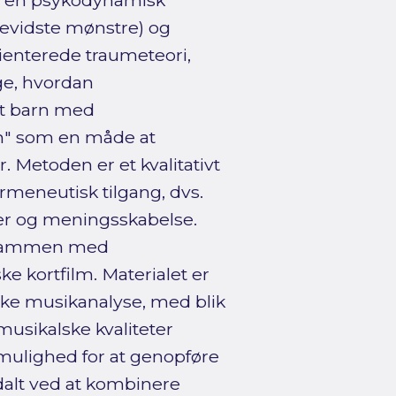
i en psykodynamisk
bevidste mønstre) og
orienterede traumeteori,
ge, hvordan
gt barn med
m" som en måde at
 Metoden er et kvalitativt
meneutisk tilgang, dvs.
ser og meningsskabelse.
et sammen med
e kortfilm. Materialet er
ke musikanalyse, med blik
musikalske kvaliteter
r mulighed for at genopføre
alt ved at kombinere