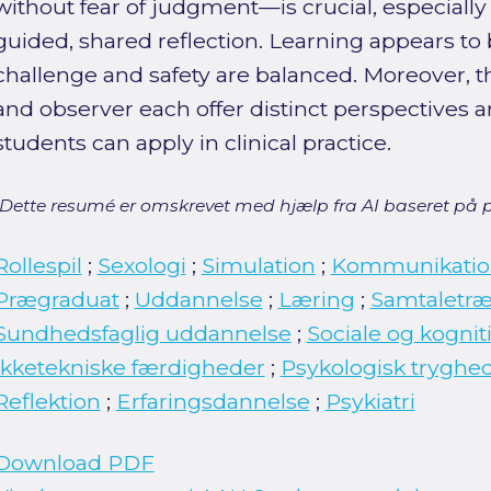
without fear of judgment—is crucial, especial
guided, shared reflection. Learning appears to
challenge and safety are balanced. Moreover, the
and observer each offer distinct perspectives a
students can apply in clinical practice.
[Dette resumé er omskrevet med hjælp fra AI baseret på p
Rollespil
;
Sexologi
;
Simulation
;
Kommunikatio
Prægraduat
;
Uddannelse
;
Læring
;
Samtaletr
Sundhedsfaglig uddannelse
;
Sociale og kogni
Ikketekniske færdigheder
;
Psykologisk tryghe
Reflektion
;
Erfaringsdannelse
;
Psykiatri
Download PDF