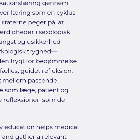
nikationslæring gennem
iver læring som en cyklus
sultaterne peger på, at
færdigheder i sexologisk
angst og usikkerhed
sykologisk tryghed—
uden frygt for bedømmelse
lles, guidet refleksion.
elt mellem passende
ne som læge, patient og
e refleksioner, som de
gy education helps medical
 and gather a relevant