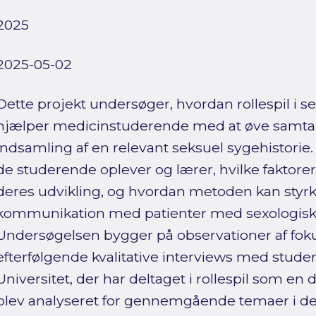
2025
2025-05-02
Dette projekt undersøger, hvordan rollespil i 
hjælper medicinstuderende med at øve samtal
indsamling af en relevant seksuel sygehistorie. 
de studerende oplever og lærer, hvilke faktore
deres udvikling, og hvordan metoden kan styrk
kommunikation med patienter med sexologiske
Undersøgelsen bygger på observationer af fo
efterfølgende kvalitative interviews med stud
Universitet, der har deltaget i rollespil som en
blev analyseret for gennemgående temaer i de