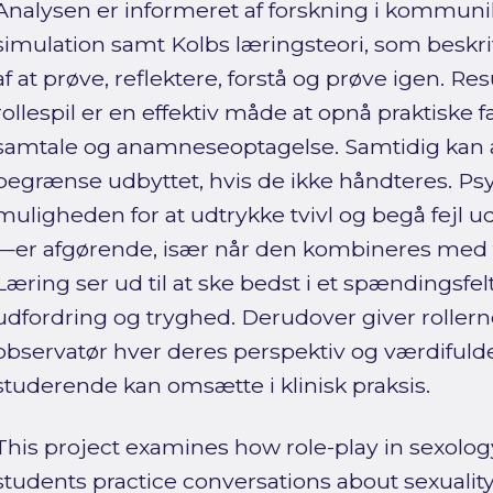
Analysen er informeret af forskning i kommu
simulation samt Kolbs læringsteori, som beskr
af at prøve, reflektere, forstå og prøve igen. Re
rollespil er en effektiv måde at opnå praktiske 
samtale og anamneseoptagelse. Samtidig kan 
begrænse udbyttet, hvis de ikke håndteres. P
muligheden for at udtrykke tvivl og begå fejl 
—er afgørende, især når den kombineres med fæ
Læring ser ud til at ske bedst i et spændingsf
udfordring og tryghed. Derudover giver roller
observatør hver deres perspektiv og værdifuld
studerende kan omsætte i klinisk praksis.
This project examines how role-play in sexolo
students practice conversations about sexuality