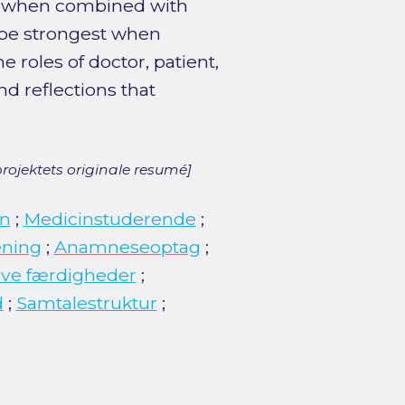
ly when combined with
 be strongest when
 roles of doctor, patient,
nd reflections that
rojektets originale resumé]
n
;
Medicinstuderende
;
æning
;
Anamneseoptag
;
tive færdigheder
;
d
;
Samtalestruktur
;