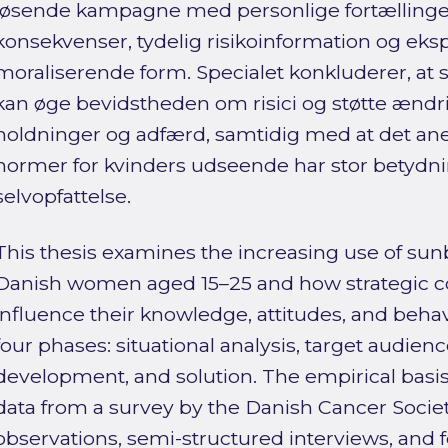
løsende kampagne med personlige fortællinger
konsekvenser, tydelig risikoinformation og eks
moraliserende form. Specialet konkluderer, at
kan øge bevidstheden om risici og støtte ænd
holdninger og adfærd, samtidig med at det an
normer for kvinders udseende har stor betydnin
selvopfattelse.
This thesis examines the increasing use of s
Danish women aged 15–25 and how strategic 
influence their knowledge, attitudes, and behav
four phases: situational analysis, target audienc
development, and solution. The empirical basi
data from a survey by the Danish Cancer Society
observations, semi-structured interviews, and