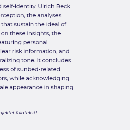
elf-identity, Ulrich Beck
erception, the analyses
that sustain the ideal of
 on these insights, the
eaturing personal
lear risk information, and
lizing tone. It concludes
ess of sunbed-related
iors, while acknowledging
emale appearance in shaping
jektet fuldtekst]