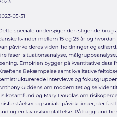
2023
2023-05-31
Dette speciale undersøger den stigende brug a
danske kvinder mellem 15 og 25 år og hvordan
kan påvirke deres viden, holdninger og adfærd. 
fire faser: situationsanalyse, målgruppeanalyse,
løsning. Empirien bygger på kvantitative data f
Kræftens Bekæmpelse samt kvalitative feltobse
semistrukturerede interviews og fokusgrupper. 
Anthony Giddens om modernitet og selvidentit
risikosamfund og Mary Douglas om risikoperce
misforståelser og sociale påvirkninger, der fas
hud og en lav risikoopfattelse. På baggrund he