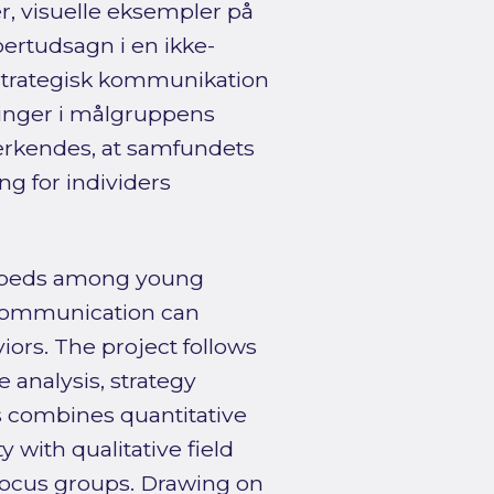
, visuelle eksempler på
pertudsagn i en ikke-
 strategisk kommunikation
ringer i målgruppens
erkendes, at samfundets
g for individers
unbeds among young
communication can
iors. The project follows
e analysis, strategy
s combines quantitative
 with qualitative field
 focus groups. Drawing on